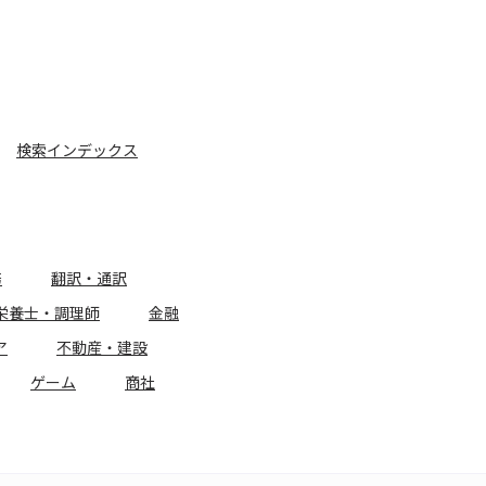
検索インデックス
務
翻訳・通訳
栄養士・調理師
金融
ア
不動産・建設
ゲーム
商社