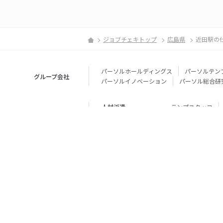
ジョブチェキトップ
広島県
近田駅の
パーソルホールディングス
パーソルテン
グループ会社
パーソルイノベーション
パーソル総合研
人材派遣
テンプスタッフ
転職・就職
doda
エグゼク
個人向けサービス
その他
lotsful
シェア
その他
パーソルのRPA
法人向けサービス
Remote Tasker