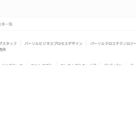
仕事一覧
プスタッフ
パーソルビジネスプロセスデザイン
パーソルクロステクノロジ
究所
ジョブチェキ
ファンタブル
フレキシブルキャリア
Chall-edge
パ
ティブエージェント
BRS
ミイダス
dodaチャレンジ
doda X
フル
ミラトレ
Neuro Dive
HiPro
ワークスイッチコンサルティング
HITO-Manager
MITERAS
ポスタス
StepBase