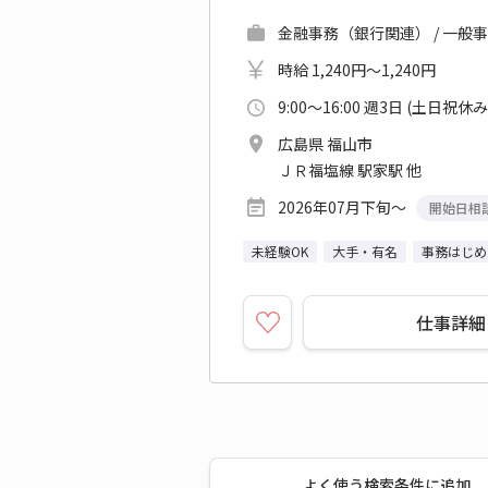
金融事務（銀行関連） / 一般
時給 1,240円～1,240円
9:00～16:00 週3日 (土日祝休み
広島県 福山市
ＪＲ福塩線 駅家駅 他
2026年07月下旬～
開始日相
未経験OK
大手・有名
事務はじめ
仕事詳細
よく使う検索条件に追加