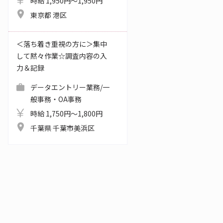
時給 1,950円～1,950円
東京都 港区
＜落ち着き重視の方に＞集中
して黙々作業☆調査内容の入
力＆記録
データエントリー業務/一
般事務・OA事務
時給 1,750円～1,800円
千葉県 千葉市美浜区