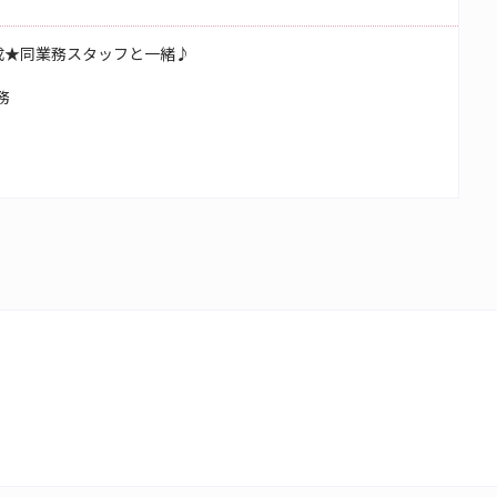
成★同業務スタッフと一緒♪
務