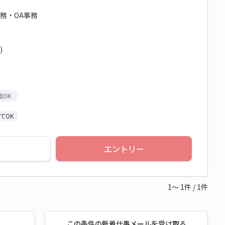
事務・OA事務
)
談OK
てOK
エントリー
1～
1
件
/
1
件
この条件の新着仕事メールを受け取る