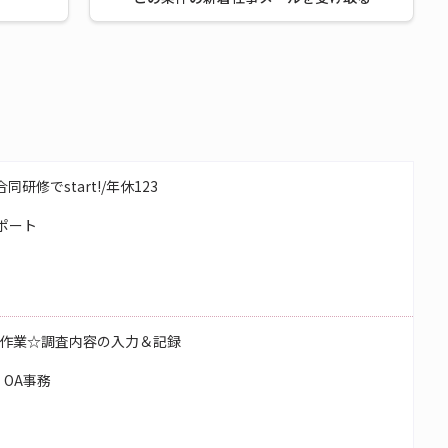
研修でstart!/年休123
ポート
作業☆調査内容の入力＆記録
OA事務