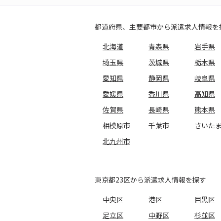
都道府県、主要都市から派遣求人情報を
北海道
青森県
岩手県
埼玉県
茨城県
栃木県
愛知県
静岡県
岐阜県
愛媛県
香川県
高知県
佐賀県
長崎県
熊本県
相模原市
千葉市
さいた
北九州市
東京都23区から派遣求人情報を探す
中央区
港区
目黒区
足立区
中野区
杉並区