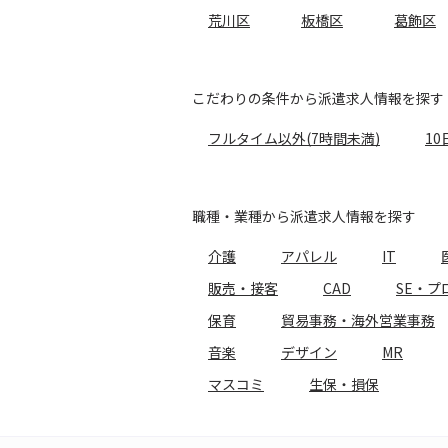
荒川区
板橋区
葛飾区
こだわりの条件から派遣求人情報を探す
フルタイム以外(7時間未満)
10
職種・業種から派遣求人情報を探す
介護
アパレル
IT
販売・接客
CAD
SE・プ
保育
貿易事務・海外営業事務
音楽
デザイン
MR
マスコミ
生保・損保