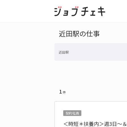
近田駅の仕事
近田駅
1
件
契約社員
＜時短＊扶養内＞週3日～