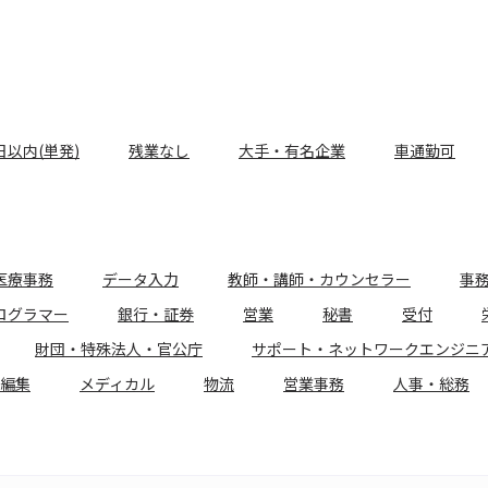
日以内(単発)
残業なし
大手・有名企業
車通勤可
医療事務
データ入力
教師・講師・カウンセラー
事
ログラマー
銀行・証券
営業
秘書
受付
財団・特殊法人・官公庁
サポート・ネットワークエンジニ
編集
メディカル
物流
営業事務
人事・総務