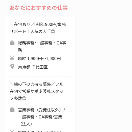
あなたにおすすめの仕事
＼在宅あり／時給1900円/事務
サポート！人気の大手◎
総務事務/一般事務・OA事
務
時給 1,900円～1,900円
東京都 千代田区
＼縁の下の力持ち募集／フル
在宅で営業サポ♪弊社スタッ
フ多数◎
営業事務（受発注以外）/
一般事務・OA事務/営業
（法人）