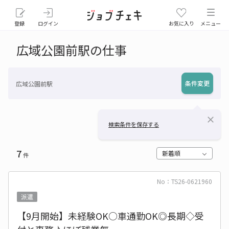
登録
ログイン
お気に入り
メニュー
広域公園前駅の仕事
条件変更
広域公園前駅
close
検索条件を保存する
7
新着順
件
No：TS26-0621960
派遣
【9月開始】未経験OK○車通勤OK◎長期◇受