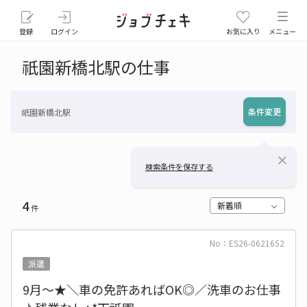
登録
ログイン
お気に入り
メニュー
祇園新橋北駅の仕事
条件変更
祇園新橋北駅
close
検索条件を保存する
4
新着順
件
No：ES26-0621652
派遣
9月～★＼車の免許あればOK◎／洗車のお仕事