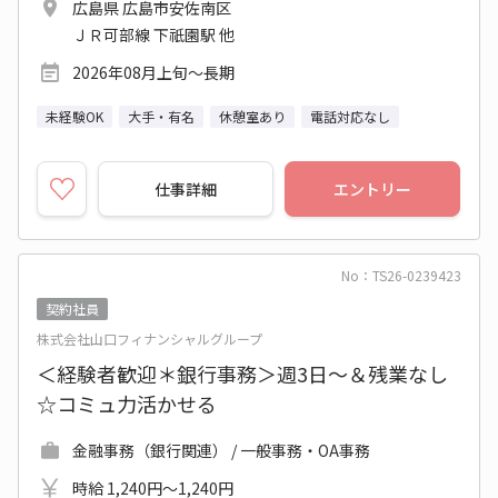
広島県 広島市安佐南区
ＪＲ可部線 下祇園駅 他
2026年08月上旬～長期
未経験OK
大手・有名
休憩室あり
電話対応なし
仕事詳細
エントリー
No：TS26-0239423
契約社員
株式会社山口フィナンシャルグループ
＜経験者歓迎＊銀行事務＞週3日～＆残業なし
☆コミュ力活かせる
金融事務（銀行関連） / 一般事務・OA事務
時給 1,240円～1,240円