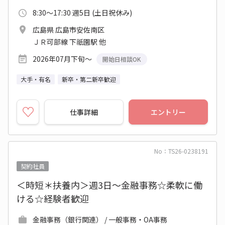
8:30～17:30 週5日 (土日祝休み)
広島県 広島市安佐南区
ＪＲ可部線 下祇園駅 他
2026年07月下旬～
開始日相談OK
大手・有名
新卒・第二新卒歓迎
仕事詳細
エントリー
No：TS26-0238191
契約社員
＜時短＊扶養内＞週3日～金融事務☆柔軟に働
ける☆経験者歓迎
金融事務（銀行関連） / 一般事務・OA事務