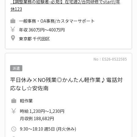
【調整業務の経験者-必見!】在宅週2/合同研修でstart!/年
休123
一般事務・OA事務/カスタマーサポート
年収 360万円～400万円
東京都 千代田区
No：ES26-0522585
派遣
平日休み×NO残業◎かんたん軽作業♪電話対
応なし☆安佐南
軽作業
時給 1,230円～1,230円
月収例 188,682円
9:30～18:10 週5日 (月火休み)