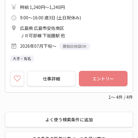
時給 1,240円～1,240円
9:00～16:00 週3日 (土日祝休み)
広島県 広島市安佐南区
ＪＲ可部線 下祇園駅 他
2026年07月下旬～
開始日相談OK
大手・有名
仕事詳細
エントリー
1～
4
件
/
4
件
よく使う検索条件に追加