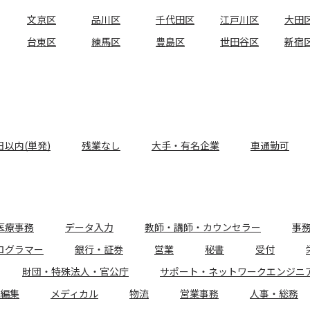
文京区
品川区
千代田区
江戸川区
大田
台東区
練馬区
豊島区
世田谷区
新宿
日以内(単発)
残業なし
大手・有名企業
車通勤可
医療事務
データ入力
教師・講師・カウンセラー
事
ログラマー
銀行・証券
営業
秘書
受付
財団・特殊法人・官公庁
サポート・ネットワークエンジニ
編集
メディカル
物流
営業事務
人事・総務