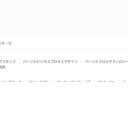
仕事一覧
プスタッフ
パーソルビジネスプロセスデザイン
パーソルクロステクノロジ
究所
ジョブチェキ
ファンタブル
フレキシブルキャリア
Chall-edge
パ
ティブエージェント
BRS
ミイダス
dodaチャレンジ
doda X
フル
ミラトレ
Neuro Dive
HiPro
ワークスイッチコンサルティング
HITO-Manager
MITERAS
ポスタス
StepBase