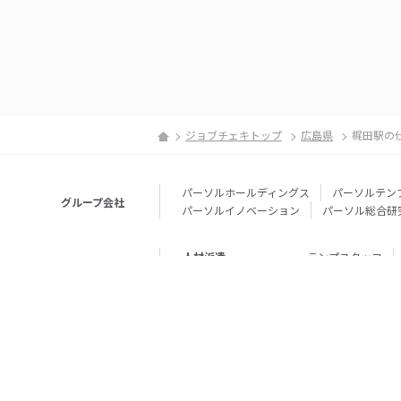
ジョブチェキトップ
広島県
梶田駅の
パーソルホールディングス
パーソルテン
グループ会社
パーソルイノベーション
パーソル総合研
人材派遣
テンプスタッフ
転職・就職
doda
エグゼク
個人向けサービス
その他
lotsful
シェア
その他
パーソルのRPA
法人向けサービス
Remote Tasker