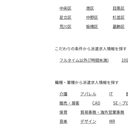
中央区
港区
目黒区
足立区
中野区
杉並区
荒川区
板橋区
葛飾区
こだわりの条件から派遣求人情報を探す
フルタイム以外(7時間未満)
10
職種・業種から派遣求人情報を探す
介護
アパレル
IT
販売・接客
CAD
SE・プ
保育
貿易事務・海外営業事務
音楽
デザイン
MR