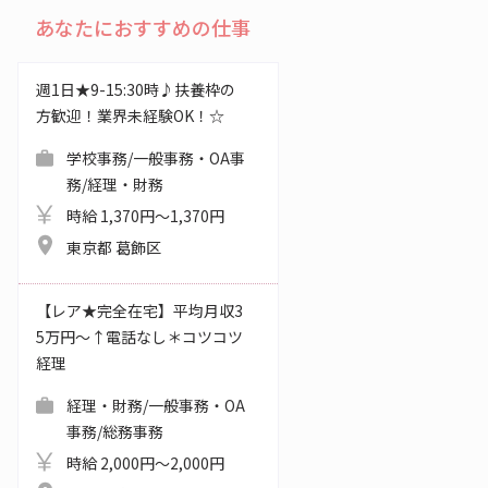
あなたにおすすめの仕事
週1日★9-15:30時♪扶養枠の
方歓迎！業界未経験OK！☆
学校事務/一般事務・OA事
務/経理・財務
時給 1,370円～1,370円
東京都 葛飾区
【レア★完全在宅】平均月収3
5万円～↑電話なし＊コツコツ
経理
経理・財務/一般事務・OA
事務/総務事務
時給 2,000円～2,000円