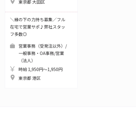
東京都 大田区
＼縁の下の力持ち募集／フル
在宅で営業サポ♪弊社スタッ
フ多数◎
営業事務（受発注以外）/
一般事務・OA事務/営業
（法人）
時給 1,950円～1,950円
東京都 港区