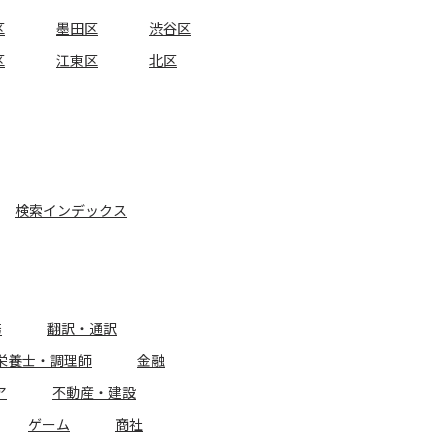
区
墨田区
渋谷区
区
江東区
北区
検索インデックス
務
翻訳・通訳
栄養士・調理師
金融
ア
不動産・建設
ゲーム
商社