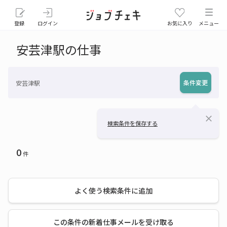
登録
ログイン
お気に入り
メニュー
安芸津駅の仕事
条件変更
安芸津駅
close
検索条件を保存する
0
件
よく使う検索条件に追加
この条件の新着仕事メールを受け取る