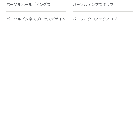
パーソルホールディングス
パーソルテンプスタッフ
パーソルビジネスプロセスデザイン
パーソルクロステクノロジー
パーソルキャリア
パーソルイノベーション
パーソル総合研究所
グループ会社一覧
個人向けサービス
人材派遣
テンプスタッフ
ジョブチェキ
ファンタブル
フレキシブルキャリア
Chall-edge
パーソルクロステクノロジー
転職・就職