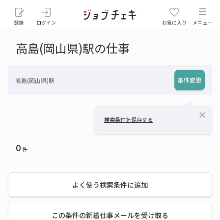
登録
ログイン
お気に入り
メニュー
高島(岡山県)駅の仕事
条件変更
高島(岡山県)駅
close
検索条件を保存する
0
件
よく使う検索条件に追加
この条件の新着仕事メールを受け取る