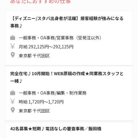
あなたにおすすめの仕事
【ディズニー/スタバ出身者が活躍】接客経験が強みになる
事務♪
一般事務・OA事務/営業事務（受発注以外）
月給 292,125円～292,125円
東京都 千代田区
完全在宅♪10月開始！WEB原稿の作成★同業務スタッフと
一緒♪
一般事務・OA事務/編集・制作業務
時給 1,720円～1,720円
東京都 千代田区
42名募集★短期♪電話なしの審査事務／飯田橋