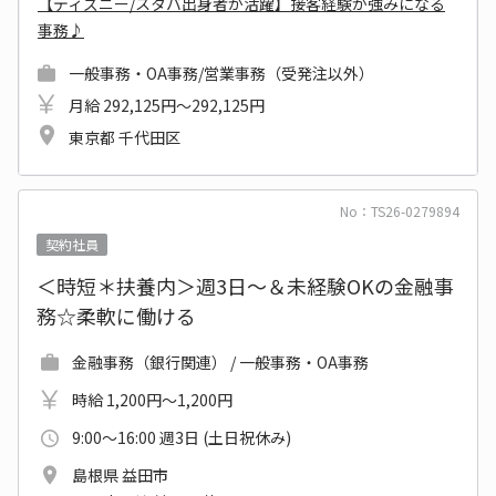
【ディズニー/スタバ出身者が活躍】接客経験が強みになる
事務♪
一般事務・OA事務/営業事務（受発注以外）
月給 292,125円～292,125円
東京都 千代田区
No：TS26-0279894
契約社員
＜時短＊扶養内＞週3日～＆未経験OKの金融事
務☆柔軟に働ける
金融事務（銀行関連） / 一般事務・OA事務
時給 1,200円～1,200円
9:00～16:00 週3日 (土日祝休み)
島根県 益田市