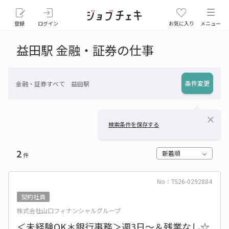
登録
ログイン
お気に入り
メニュー
益田駅 金融・証券の仕事
条件変更
金融・証券すべて 益田駅
close
検索条件を保存する
2
新着順
件
No：TS26-0292884
契約社員
株式会社山口フィナンシャルグループ
＜未経験OK＊銀行事務＞週3日～＆残業なし☆