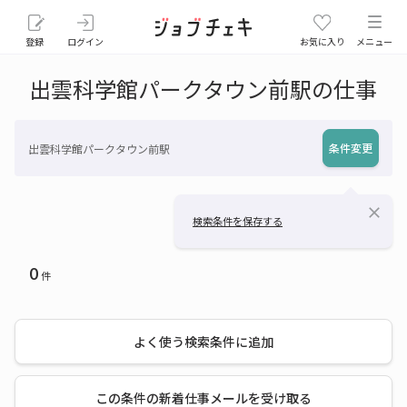
登録
ログイン
お気に入り
メニュー
出雲科学館パークタウン前駅の仕事
条件変更
出雲科学館パークタウン前駅
close
検索条件を保存する
0
件
よく使う検索条件に追加
この条件の新着仕事メールを受け取る