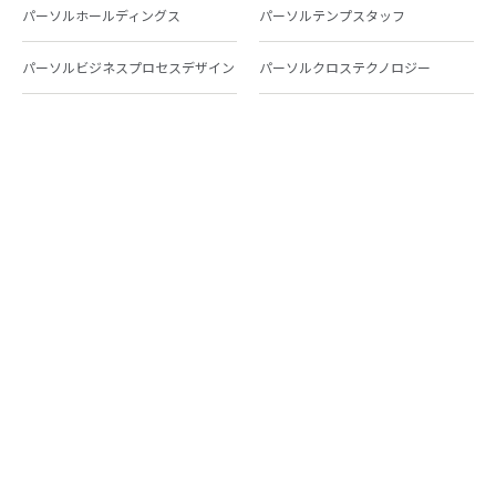
パーソルホールディングス
パーソルテンプスタッフ
パーソルビジネスプロセスデザイン
パーソルクロステクノロジー
パーソルキャリア
パーソルイノベーション
パーソル総合研究所
グループ会社一覧
個人向けサービス
人材派遣
テンプスタッフ
ジョブチェキ
ファンタブル
フレキシブルキャリア
Chall-edge
パーソルクロステクノロジー
転職・就職