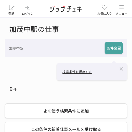
登録
ログイン
お気に入り
メニュー
加茂中駅の仕事
条件変更
加茂中駅
close
検索条件を保存する
0
件
よく使う検索条件に追加
この条件の新着仕事メールを受け取る