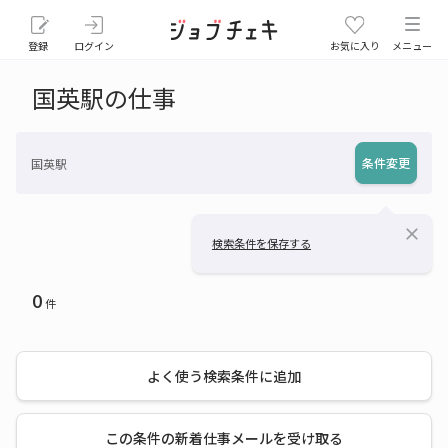
登録
ログイン
お気に入り
メニュー
国英駅の仕事
条件変更
国英駅
close
検索条件を保存する
0
件
よく使う検索条件に追加
この条件の新着仕事メールを受け取る