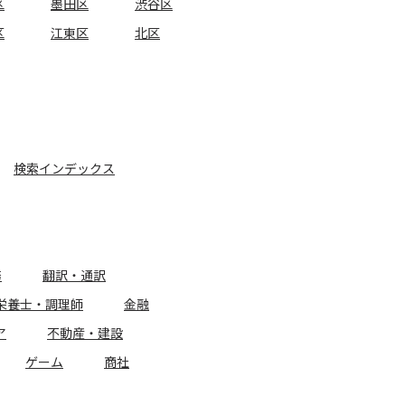
区
墨田区
渋谷区
区
江東区
北区
検索インデックス
務
翻訳・通訳
栄養士・調理師
金融
ア
不動産・建設
ゲーム
商社