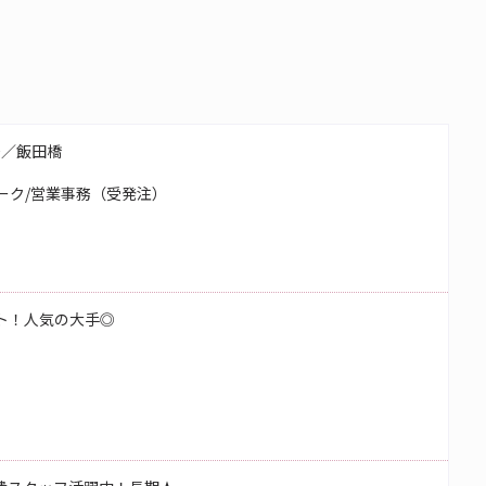
務／飯田橋
ーク/営業事務（受発注）
ート！人気の大手◎