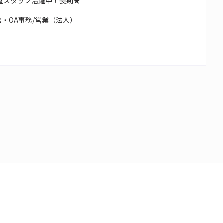
遣スタッフ活躍中！長期★
・OA事務/営業（法人）