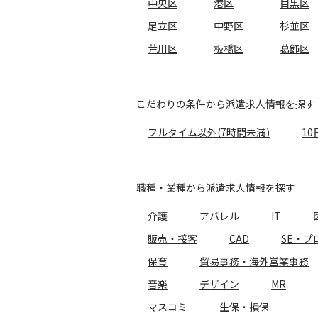
中央区
港区
目黒区
足立区
中野区
杉並区
荒川区
板橋区
葛飾区
こだわりの条件から派遣求人情報を探す
フルタイム以外(7時間未満)
10
職種・業種から派遣求人情報を探す
介護
アパレル
IT
販売・接客
CAD
SE・プ
保育
貿易事務・海外営業事務
音楽
デザイン
MR
マスコミ
生保・損保