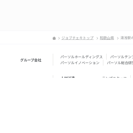
ジョブチェキトップ
和歌山県
湯浅駅
パーソルホールディングス
パーソルテン
グループ会社
パーソルイノベーション
パーソル総合研
人材派遣
テンプスタッフ
転職・就職
doda
エグゼク
個人向けサービス
その他
lotsful
シェア
その他
パーソルのRPA
法人向けサービス
Remote Tasker