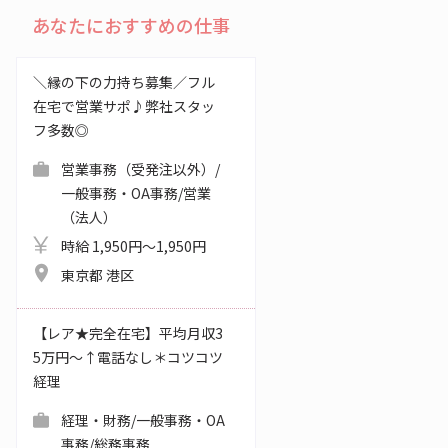
あなたにおすすめの仕事
＼縁の下の力持ち募集／フル
在宅で営業サポ♪弊社スタッ
フ多数◎
営業事務（受発注以外）/
一般事務・OA事務/営業
（法人）
時給 1,950円～1,950円
東京都 港区
【レア★完全在宅】平均月収3
5万円～↑電話なし＊コツコツ
経理
経理・財務/一般事務・OA
事務/総務事務