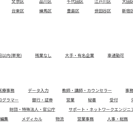
文京区
品川区
千代田区
江戸川区
大田
台東区
練馬区
豊島区
世田谷区
新宿
日以内(単発)
残業なし
大手・有名企業
車通勤可
医療事務
データ入力
教師・講師・カウンセラー
事
ログラマー
銀行・証券
営業
秘書
受付
財団・特殊法人・官公庁
サポート・ネットワークエンジニ
編集
メディカル
物流
営業事務
人事・総務