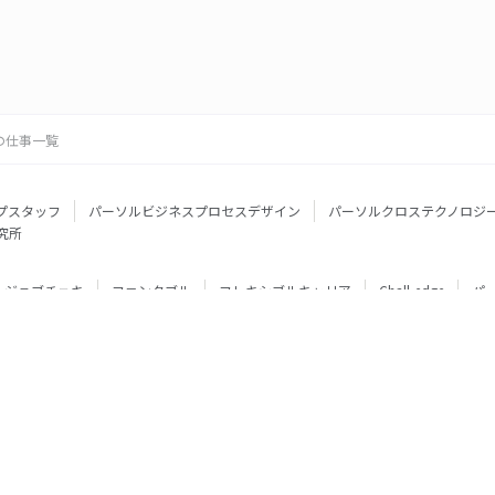
の仕事一覧
プスタッフ
パーソルビジネスプロセスデザイン
パーソルクロステクノロジ
究所
ジョブチェキ
ファンタブル
フレキシブルキャリア
Chall-edge
パ
ティブエージェント
BRS
ミイダス
dodaチャレンジ
doda X
フル
ミラトレ
Neuro Dive
HiPro
ワークスイッチコンサルティング
HITO-Manager
MITERAS
ポスタス
StepBase