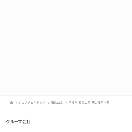
ジョブチェキトップ
和歌山県
八幡前(和歌山県)駅の仕事一覧
グループ会社