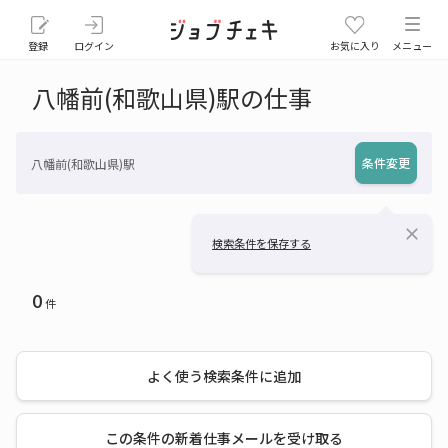
登録
ログイン
お気に入り
メニュー
八幡前(和歌山県)駅の仕事
条件変更
八幡前(和歌山県)駅
close
検索条件を保存する
0
件
よく使う検索条件に追加
この条件の新着仕事メールを受け取る