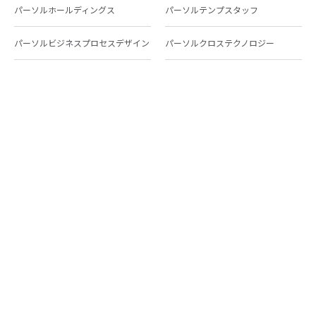
パーソルホールディングス
パーソルテンプスタッフ
パーソルビジネスプロセスデザイン
パーソルクロステクノロジー
パーソルキャリア
パーソルイノベーション
パーソル総合研究所
グループ会社一覧
個人向けサービス
人材派遣
テンプスタッフ
ジョブチェキ
ファンタブル
フレキシブルキャリア
Chall-edge
パーソルクロステクノロジー
転職・就職