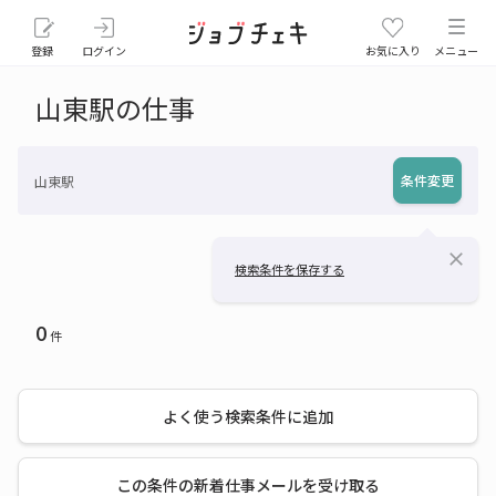
登録
ログイン
お気に入り
メニュー
山東駅の仕事
条件変更
山東駅
close
検索条件を保存する
0
件
よく使う検索条件に追加
この条件の新着仕事メールを受け取る