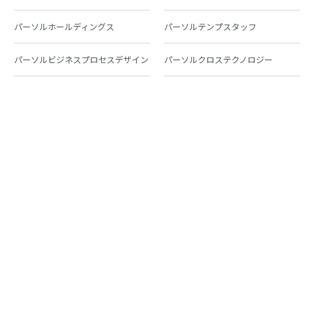
パーソルホールディングス
パーソルテンプスタッフ
パーソルビジネスプロセスデザイン
パーソルクロステクノロジー
パーソルキャリア
パーソルイノベーション
パーソル総合研究所
グループ会社一覧
個人向けサービス
人材派遣
テンプスタッフ
ジョブチェキ
ファンタブル
フレキシブルキャリア
Chall-edge
パーソルクロステクノロジー