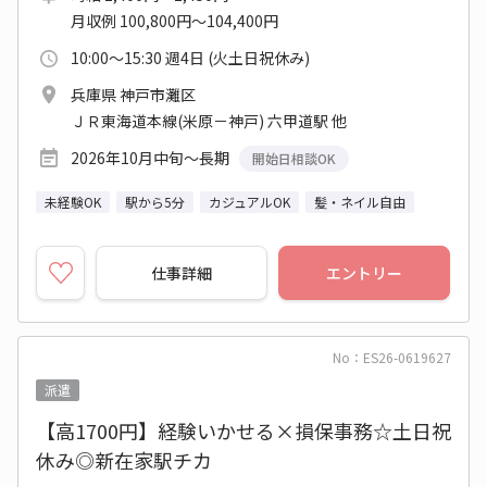
月収例 100,800円～104,400円
10:00～15:30 週4日 (火土日祝休み)
兵庫県 神戸市灘区
ＪＲ東海道本線(米原－神戸) 六甲道駅 他
2026年10月中旬～長期
開始日相談OK
未経験OK
駅から5分
カジュアルOK
髪・ネイル自由
仕事詳細
エントリー
No：ES26-0619627
派遣
【高1700円】経験いかせる×損保事務☆土日祝
休み◎新在家駅チカ