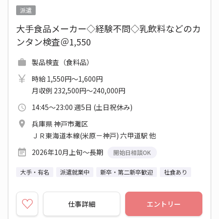
派遣
大手食品メーカー◇経験不問◇乳飲料などのカ
ンタン検査＠1,550
製品検査（食料品）
時給 1,550円～1,600円
月収例 232,500円～240,000円
14:45～23:00 週5日 (土日祝休み)
兵庫県 神戸市灘区
ＪＲ東海道本線(米原－神戸) 六甲道駅 他
2026年10月上旬～長期
開始日相談OK
大手・有名
派遣就業中
新卒・第二新卒歓迎
社食あり
仕事詳細
エントリー