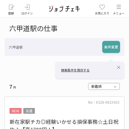
登録
ログイン
お気に入り
メニュー
六甲道駅の仕事
条件変更
六甲道駅
close
検索条件を保存する
7
新着順
件
No：ES26-0625432
NEW
派遣
新在家駅チカ◎経験いかせる損保事務☆土日祝