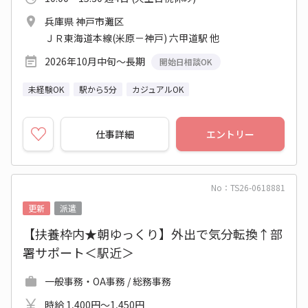
兵庫県 神戸市灘区
ＪＲ東海道本線(米原－神戸) 六甲道駅 他
2026年10月中旬～長期
開始日相談OK
未経験OK
駅から5分
カジュアルOK
仕事詳細
エントリー
No：TS26-0618881
更新
派遣
【扶養枠内★朝ゆっくり】外出で気分転換↑部
署サポート＜駅近＞
一般事務・OA事務 / 総務事務
時給 1,400円～1,450円