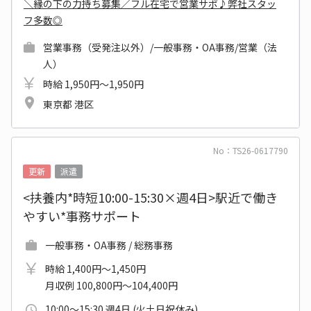
＼縁の下の力持ち募集／フル在宅で営業サポ♪弊社スタッ
フ多数◎
営業事務（受発注以外）/一般事務・OA事務/営業（法
人）
時給 1,950円～1,950円
東京都 港区
No：TS26-0617790
更新
派遣
<扶養内*時短10:00-15:30×週4日>駅近で働き
やすい*事務サポート
一般事務・OA事務 / 総務事務
時給 1,400円～1,450円
月収例 100,800円～104,400円
10:00～15:30 週4日 (火土日祝休み)