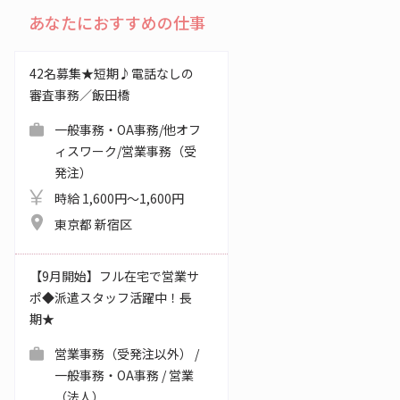
あなたにおすすめの仕事
42名募集★短期♪電話なしの
審査事務／飯田橋
一般事務・OA事務/他オフ
ィスワーク/営業事務（受
発注）
時給 1,600円～1,600円
東京都 新宿区
【9月開始】フル在宅で営業サ
ポ◆派遣スタッフ活躍中！長
期★
営業事務（受発注以外） /
一般事務・OA事務 / 営業
（法人）