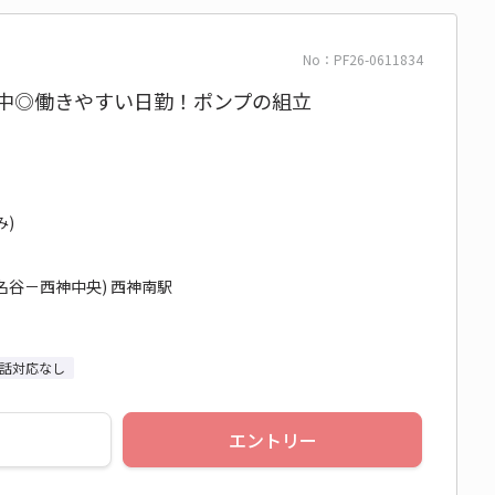
No：PF26-0611834
躍中◎働きやすい日勤！ポンプの組立
み)
名谷－西神中央) 西神南駅
話対応なし
エントリー