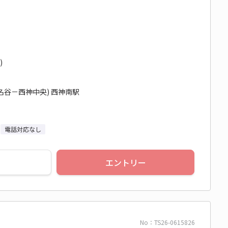
)
名谷－西神中央) 西神南駅
電話対応なし
エントリー
No：TS26-0615826