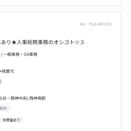
No：TS26-0602551
当あり★人事総務事務のオシゴト☆彡
 / 一般事務・OA事務
円+残業代
)
名谷－西神中央) 西神南駅
談OK
休憩室あり