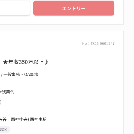
エントリー
No：TS26-0601147
★年収350万以上♪
 / 一般事務・OA事務
円+残業代
)
名谷－西神中央) 西神南駅
談OK