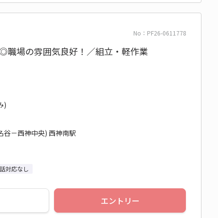
No：PF26-0611778
ト◎職場の雰囲気良好！／組立・軽作業
み)
名谷－西神中央) 西神南駅
話対応なし
エントリー