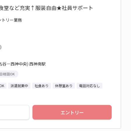
】食堂など充実↑服装自由★社員サポート
エントリー業務
)
名谷－西神中央) 西神南駅
日相談OK
OK
派遣就業中
社食あり
休憩室あり
電話対応なし
エントリー