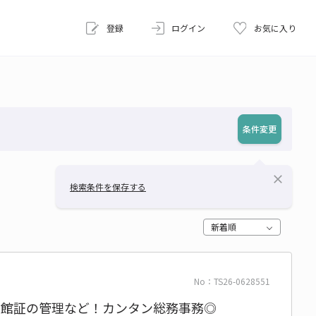
登録
ログイン
お気に入り
条件変更
close
検索条件を保存する
新着順
No：TS26-0628551
入館証の管理など！カンタン総務事務◎