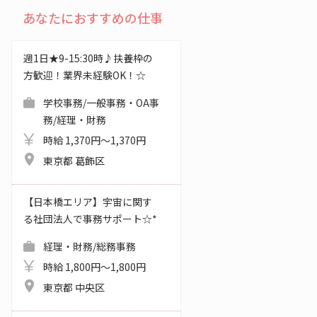
あなたにおすすめの仕事
週1日★9-15:30時♪扶養枠の
方歓迎！業界未経験OK！☆
学校事務/一般事務・OA事
務/経理・財務
時給 1,370円～1,370円
東京都 葛飾区
【日本橋エリア】宇宙に関す
る社団法人で事務サポート☆*
経理・財務/総務事務
時給 1,800円～1,800円
東京都 中央区