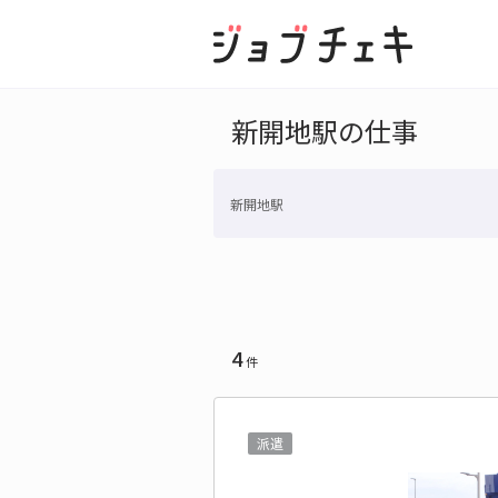
新開地駅の仕事
新開地駅
4
件
派遣