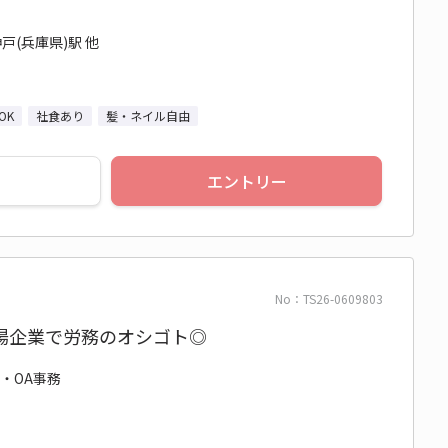
戸(兵庫県)駅 他
OK
社食あり
髪・ネイル自由
エントリー
No：TS26-0609803
場企業で労務のオシゴト◎
務・OA事務