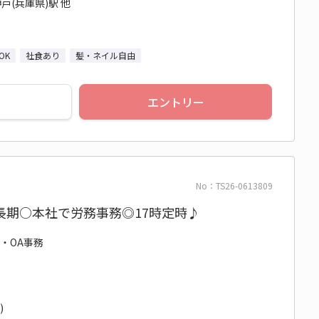
戸(兵庫県)駅 他
OK
社食あり
髪・ネイル自由
エントリー
No：TS26-0613809
長期○本社で労務事務◎17時定時♪
務・OA事務
)