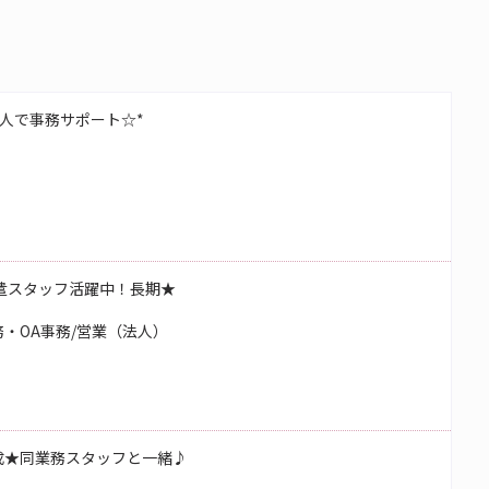
人で事務サポート☆*
遣スタッフ活躍中！長期★
・OA事務/営業（法人）
成★同業務スタッフと一緒♪