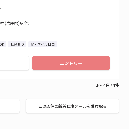
)
戸(兵庫県)駅 他
OK
社食あり
髪・ネイル自由
エントリー
1～
4
件
/
4
件
この条件の新着仕事メールを受け取る