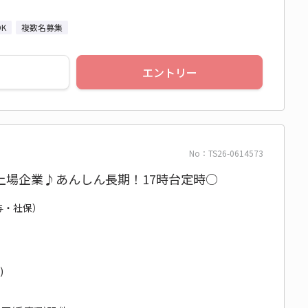
K
複数名募集
エントリー
No：TS26-0614573
上場企業♪あんしん長期！17時台定時○
給与・社保）
)