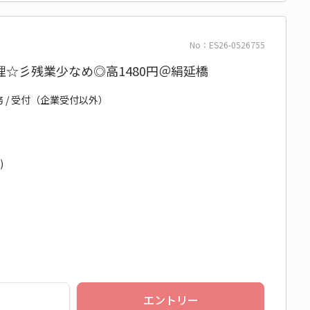
No：ES26-0526755
☆彡残業少なめ◎高1480円＠絹延橋
務 / 受付（企業受付以外）
)
エントリー