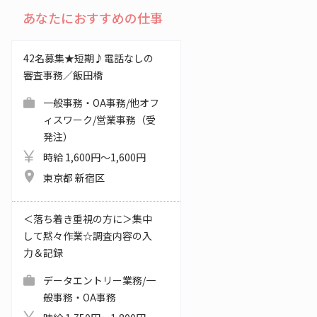
あなたにおすすめの仕事
42名募集★短期♪電話なしの
審査事務／飯田橋
一般事務・OA事務/他オフ
ィスワーク/営業事務（受
発注）
時給 1,600円～1,600円
東京都 新宿区
＜落ち着き重視の方に＞集中
して黙々作業☆調査内容の入
力＆記録
データエントリー業務/一
般事務・OA事務