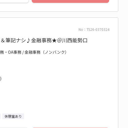
No：TS26-0370324
回＆筆記ナシ♪金融事務★＠川西能勢口
務・OA事務 / 金融事務（ノンバンク）
)
休憩室あり