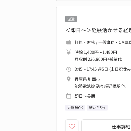
派遣
＜即日～＞経験活かせる経理
経理・財務 / 一般事務・OA事
時給 1,480円～1,480円
月収例 236,800円+残業代
8:45～17:45 週5日 (土日祝休み
兵庫県 川西市
能勢電鉄妙見線 絹延橋駅 他
即日～長期
未経験OK
駅から5分
仕事詳細