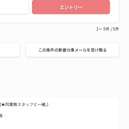
エントリー
1～
5
件
/
5
件
この条件の新着仕事メールを受け取る
成★同業務スタッフと一緒♪
務