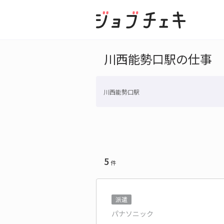
川西能勢口駅の仕事
川西能勢口駅
5
件
派遣
パナソニック