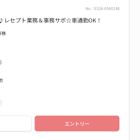
No：ES26-0560248
る♪レセプト業務＆事務サポ☆車通勤OK！
事務
)
他
エントリー