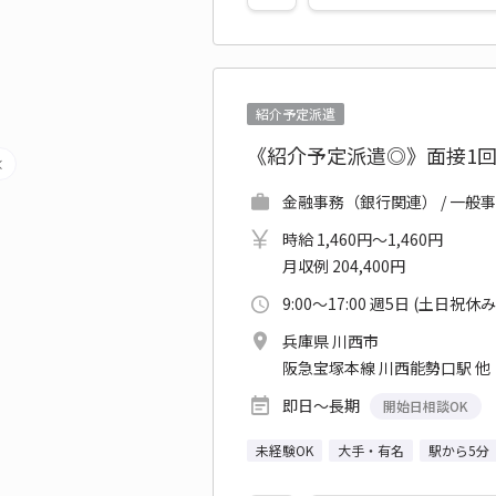
紹介予定派遣
《紹介予定派遣◎》面接1
金融事務（銀行関連） / 一般事
時給 1,460円～1,460円
月収例 204,400円
9:00～17:00 週5日 (土日祝休み
兵庫県 川西市
阪急宝塚本線 川西能勢口駅 他
即日～長期
開始日相談OK
未経験OK
大手・有名
駅から5分