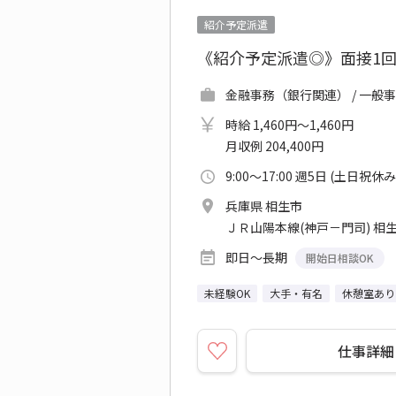
紹介予定派遣
《紹介予定派遣◎》面接1
金融事務（銀行関連） / 一般事
時給 1,460円～1,460円
月収例 204,400円
9:00～17:00 週5日 (土日祝休み
兵庫県 相生市
ＪＲ山陽本線(神戸－門司) 相生
即日～長期
開始日相談OK
未経験OK
大手・有名
休憩室あり
仕事詳細