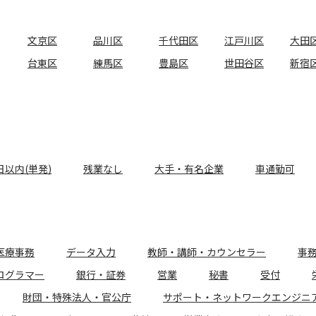
文京区
品川区
千代田区
江戸川区
大田
台東区
練馬区
豊島区
世田谷区
新宿
日以内(単発)
残業なし
大手・有名企業
車通勤可
医療事務
データ入力
教師・講師・カウンセラー
事
ログラマー
銀行・証券
営業
秘書
受付
財団・特殊法人・官公庁
サポート・ネットワークエンジニ