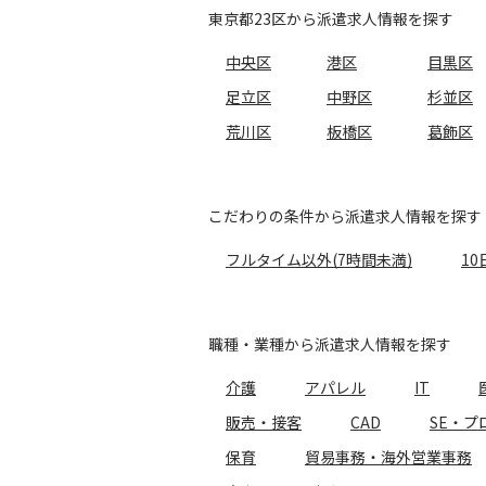
東京都23区から派遣求人情報を探す
中央区
港区
目黒区
足立区
中野区
杉並区
荒川区
板橋区
葛飾区
こだわりの条件から派遣求人情報を探す
フルタイム以外(7時間未満)
10
職種・業種から派遣求人情報を探す
介護
アパレル
IT
販売・接客
CAD
SE・プ
保育
貿易事務・海外営業事務