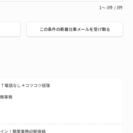
1～
3
件
/
3
件
この条件の新着仕事メールを受け取る
～↑電話なし＊コツコツ経理
総務事務
つメイン！簡単事務@駅直結