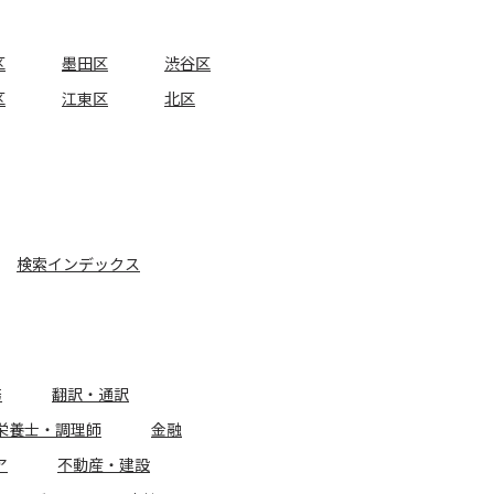
区
墨田区
渋谷区
区
江東区
北区
検索インデックス
務
翻訳・通訳
栄養士・調理師
金融
ア
不動産・建設