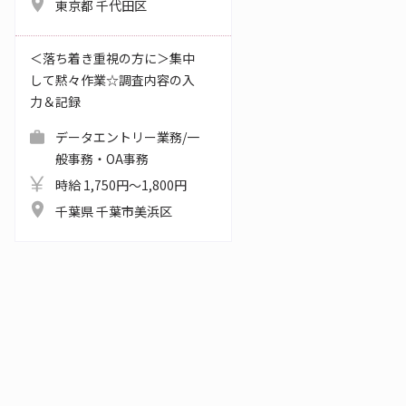
東京都 千代田区
＜落ち着き重視の方に＞集中
して黙々作業☆調査内容の入
力＆記録
データエントリー業務/一
般事務・OA事務
時給 1,750円～1,800円
千葉県 千葉市美浜区