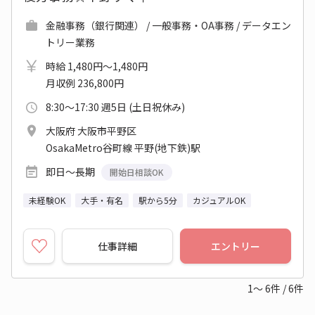
金融事務（銀行関連） / 一般事務・OA事務 / データエン
トリー業務
時給 1,480円～1,480円
月収例 236,800円
8:30～17:30 週5日 (土日祝休み)
大阪府 大阪市平野区
OsakaMetro谷町線 平野(地下鉄)駅
即日～長期
開始日相談OK
未経験OK
大手・有名
駅から5分
カジュアルOK
仕事詳細
エントリー
1～
6
件
/
6
件