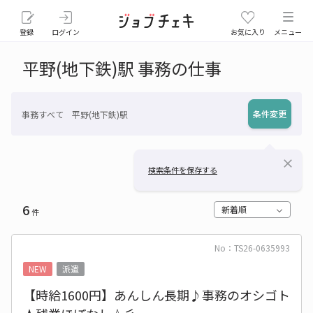
登録
ログイン
お気に入り
メニュー
平野(地下鉄)駅 事務の仕事
条件変更
事務すべて 平野(地下鉄)駅
close
検索条件を保存する
6
新着順
件
No：TS26-0635993
NEW
派遣
【時給1600円】あんしん長期♪事務のオシゴト