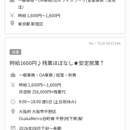
一般事務・OA事務/他オフィスワーク/営業事務（受発
注）
時給 1,600円～1,600円
東京都 新宿区
No：TS26-0633344
派遣
時給1600円♪残業ほぼなし★安定就業↑
一般事務・OA事務 / 経理・財務
時給 1,600円～1,600円
月収例 256,000円+残業代
9:00～18:00 週5日 (土日祝休み)
大阪府 大阪市平野区
OsakaMetro谷町線 平野(地下鉄)駅
2026年08月下旬～長期