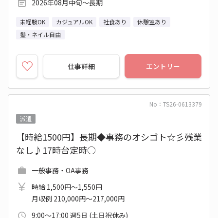
2026年08月中旬～長期
未経験OK
カジュアルOK
社食あり
休憩室あり
髪・ネイル自由
仕事詳細
エントリー
No：TS26-0613379
派遣
【時給1500円】長期◆事務のオシゴト☆彡残業
なし♪17時台定時○
一般事務・OA事務
時給 1,500円～1,550円
月収例 210,000円～217,000円
9:00～17:00 週5日 (土日祝休み)