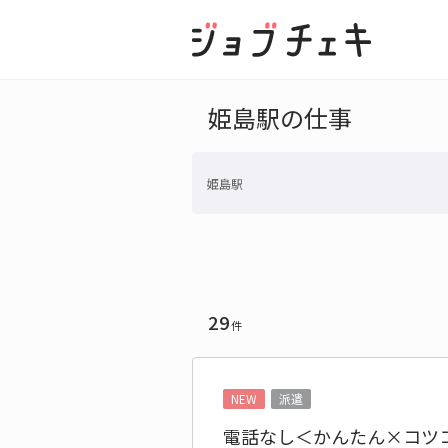
姫島駅の仕事
姫島駅
29
件
NEW
派遣
電話なし＜かんたん×コツ