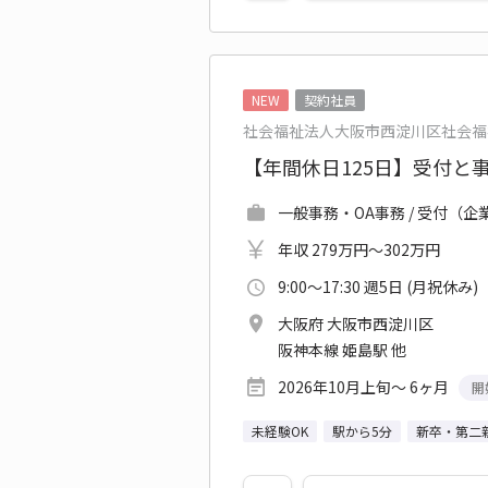
NEW
契約社員
社会福祉法人大阪市西淀川区社会福
【年間休日125日】受付と
一般事務・OA事務 / 受付（
年収 279万円～302万円
9:00～17:30 週5日 (月祝休み)
大阪府 大阪市西淀川区
阪神本線 姫島駅 他
2026年10月上旬～ 6ヶ月
開
未経験OK
駅から5分
新卒・第二