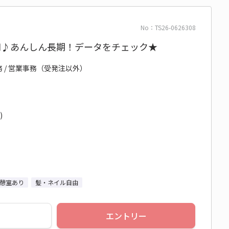
No：TS26-0626308
0円♪あんしん長期！データをチェック★
務 / 営業事務（受発注以外）
)
憩室あり
髪・ネイル自由
エントリー