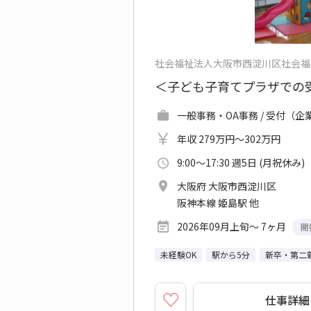
社会福祉法人大阪市西淀川区社会福
＜子ども子育てプラザでの
一般事務・OA事務 / 受付（
年収 279万円～302万円
9:00～17:30 週5日 (月祝休み)
大阪府 大阪市西淀川区
阪神本線 姫島駅 他
2026年09月上旬～ 7ヶ月
開
未経験OK
駅から5分
新卒・第二
仕事詳細