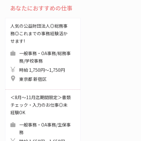
あなたにおすすめの仕事
人気の公益財団法人◎総務事
務◎これまでの事務経験活か
せます!
一般事務・OA事務/総務事
務/学校事務
時給 1,750円～1,750円
東京都 新宿区
＜8月～11月迄期間限定＞書類
チェック・入力のお仕事◎未
経験OK
一般事務・OA事務/生保事
務