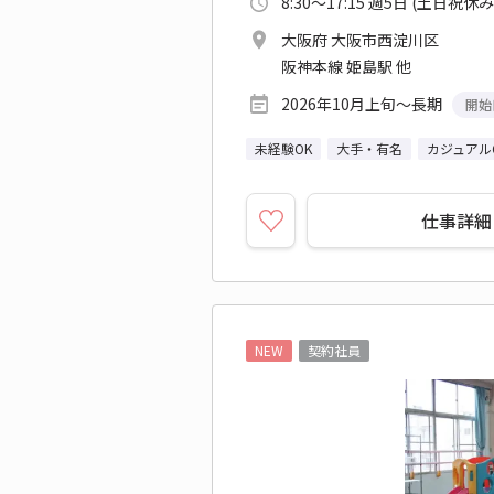
8:30～17:15 週5日 (土日祝休み
大阪府 大阪市西淀川区
阪神本線 姫島駅 他
2026年10月上旬～長期
開始
未経験OK
大手・有名
カジュアル
仕事詳細
NEW
契約社員