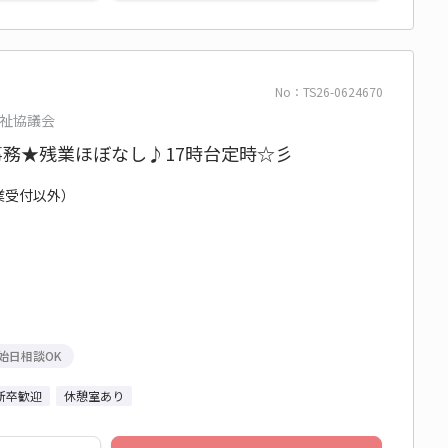
No：TS26-0624670
祉協議会
事務★残業ほぼなし♪17時台定時☆彡
企業受付以外）
始日相談OK
新卒歓迎
休憩室あり