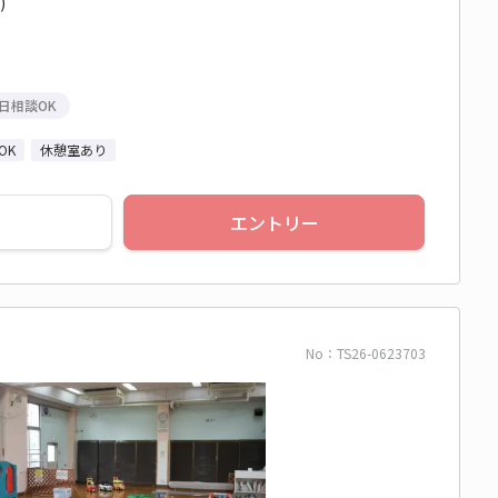
)
日相談OK
OK
休憩室あり
エントリー
No：TS26-0623703