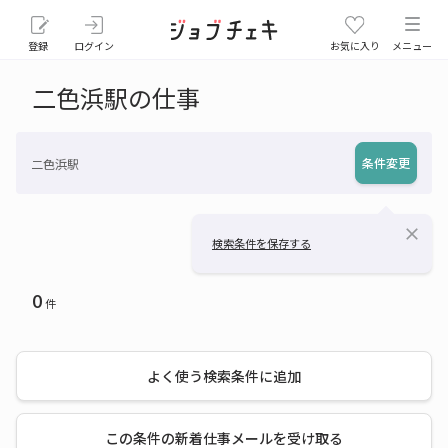
登録
ログイン
お気に入り
メニュー
二色浜駅の仕事
条件変更
二色浜駅
close
検索条件を保存する
0
件
よく使う検索条件に追加
この条件の新着仕事メールを受け取る