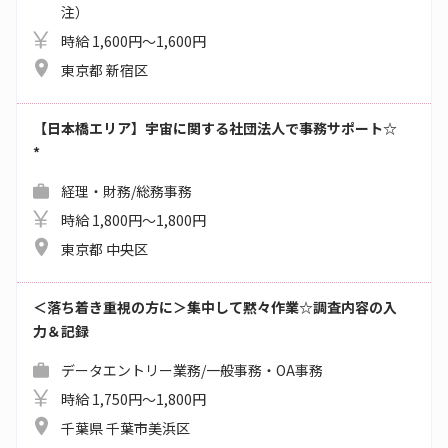
注）
時給 1,600円～1,600円
東京都 新宿区
【日本橋エリア】宇宙に関する社団法人で事務サポート☆
*
経理・財務/総務事務
時給 1,800円～1,800円
東京都 中央区
＜落ち着き重視の方に＞集中して黙々作業☆調査内容の入
力＆記録
データエントリー業務/一般事務・OA事務
時給 1,750円～1,800円
千葉県 千葉市美浜区