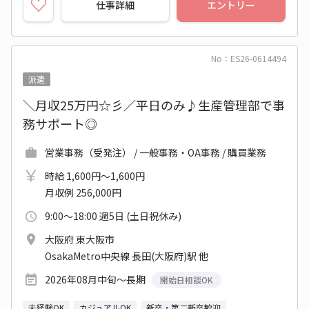
仕事詳細
エントリー
No：ES26-0614494
派遣
＼月収25万円☆彡／平日のみ♪生産管理部で事
務サポート◎
営業事務（受発注） / 一般事務・OA事務 / 購買業務
時給 1,600円～1,600円
月収例 256,000円
9:00～18:00 週5日 (土日祝休み)
大阪府 東大阪市
OsakaMetro中央線 長田(大阪府)駅 他
2026年08月中旬～長期
開始日相談OK
未経験OK
カジュアルOK
新卒・第二新卒歓迎