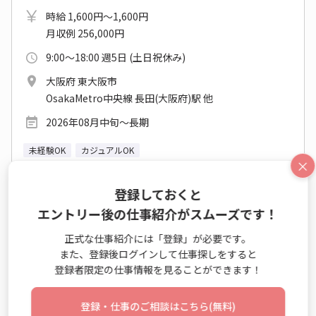
時給 1,600円～1,600円
月収例 256,000円
9:00～18:00 週5日 (土日祝休み)
大阪府 東大阪市
OsakaMetro中央線 長田(大阪府)駅 他
2026年08月中旬～長期
未経験OK
カジュアルOK
×
登録しておくと
仕事詳細
エントリー
エントリー後の仕事紹介がスムーズです！
正式な仕事紹介には「登録」が必要です。
No：TS26-0605320
また、登録後ログインして仕事探しをすると
登録者限定の仕事情報を見ることができます！
派遣
＼週3日×9:00～17:30♪／かんたん事務◎同業
登録・仕事のご相談はこちら(無料)