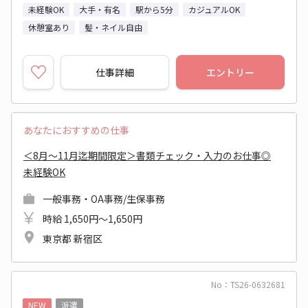
未経験OK
大手・有名
駅から5分
カジュアルOK
休憩室あり
髪・ネイル自由
仕事詳細
エントリー
あなたにおすすめの仕事
＜8月～11月迄期間限定＞書類チェック・入力のお仕事◎
未経験OK
一般事務・OA事務/生保事務
時給 1,650円～1,650円
東京都 新宿区
No：TS26-0632681
NEW
派遣