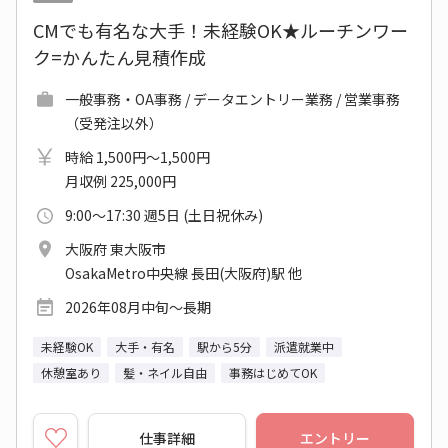
CMでも有名な大手！未経験OK★ルーチンワー
ク=かんたん見積作成
一般事務・OA事務 / データエントリー業務 / 営業事務
（受発注以外）
時給 1,500円～1,500円
月収例 225,000円
9:00～17:30 週5日 (土日祝休み)
大阪府 東大阪市
OsakaMetro中央線 長田(大阪府)駅 他
2026年08月中旬～長期
未経験OK
大手・有名
駅から5分
派遣就業中
休憩室あり
髪・ネイル自由
事務はじめてOK
仕事詳細
エントリー