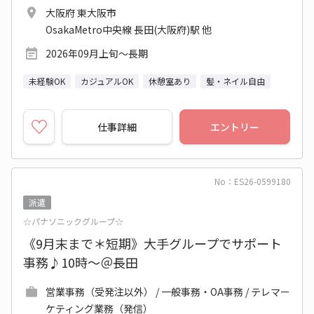
大阪府 東大阪市
OsakaMetro中央線 長田(大阪府)駅 他
2026年09月上旬～長期
未経験OK
カジュアルOK
休憩室あり
髪・ネイル自由
仕事詳細
エントリー
No：ES26-0599180
派遣
☆パナソニックグループ☆
《9月末まで＊短期》大手グループでサポート
事務♪10時～＠長田
営業事務（受発注以外） / 一般事務・OA事務 / テレマー
ケティング業務（発信）