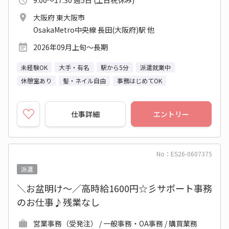
9:00～17:30 週5日 (土日祝休み)
大阪府 東大阪市
OsakaMetro中央線 長田(大阪府)駅 他
2026年09月上旬～長期
未経験OK
大手・有名
駅から5分
派遣就業中
休憩室あり
髪・ネイル自由
事務はじめてOK
仕事詳細
エントリー
No：ES26-0607375
派遣
＼お盆明け～／高時給1600円☆彡サポート事務
のお仕事♪残業なし
営業事務（受発注） / 一般事務・OA事務 / 購買業務