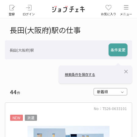
登録
ログイン
お気に入り
メニュー
長田(大阪府)駅の仕事
条件変更
長田(大阪府)駅
close
検索条件を保存する
44
新着順
件
No：TS26-0633101
NEW
派遣