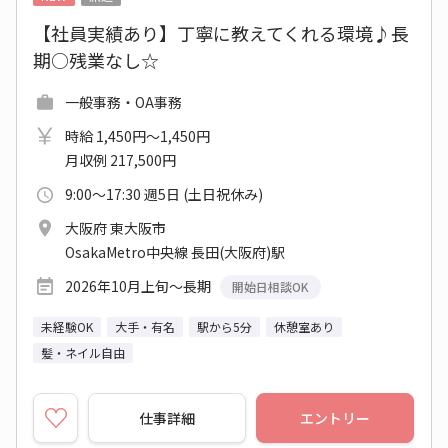
【社員実績あり】丁寧に教えてくれる環境♪長
期○残業なし☆
一般事務・OA事務
時給 1,450円～1,450円
月収例 217,500円
9:00～17:30 週5日 (土日祝休み)
大阪府 東大阪市
OsakaMetro中央線 長田(大阪府)駅
2026年10月上旬～長期
開始日相談OK
未経験OK
大手・有名
駅から5分
休憩室あり
髪・ネイル自由
仕事詳細
エントリー