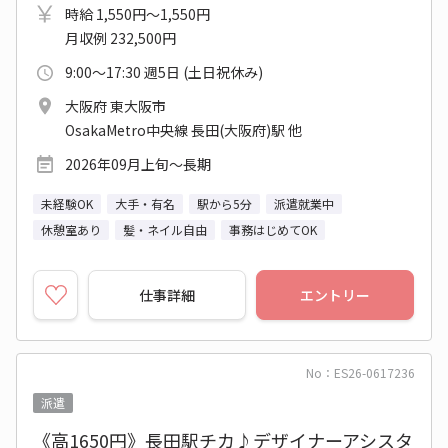
時給 1,550円～1,550円
月収例 232,500円
9:00～17:30 週5日 (土日祝休み)
大阪府 東大阪市
OsakaMetro中央線 長田(大阪府)駅 他
2026年09月上旬～長期
未経験OK
大手・有名
駅から5分
派遣就業中
休憩室あり
髪・ネイル自由
事務はじめてOK
仕事詳細
エントリー
No：ES26-0617236
派遣
《高1650円》長田駅チカ♪デザイナーアシスタ