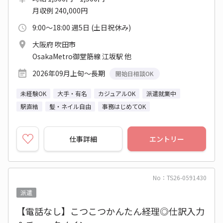
月収例 240,000円
9:00～18:00 週5日 (土日祝休み)
大阪府 吹田市
OsakaMetro御堂筋線 江坂駅 他
2026年09月上旬～長期
開始日相談OK
未経験OK
大手・有名
カジュアルOK
派遣就業中
駅直結
髪・ネイル自由
事務はじめてOK
仕事詳細
エントリー
No：TS26-0591430
派遣
【電話なし】こつこつかんたん経理◎仕訳入力