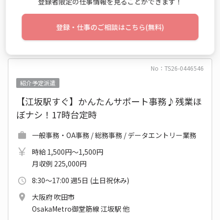
登録者限定の仕事情報を見ることができます！
登録・仕事のご相談はこちら(無料)
仕事詳細
エントリー
No：TS26-0446546
紹介予定派遣
【江坂駅すぐ】かんたんサポート事務♪残業ほ
ぼナシ！17時台定時
一般事務・OA事務 / 総務事務 / データエントリー業務
時給 1,500円～1,500円
月収例 225,000円
8:30～17:00 週5日 (土日祝休み)
大阪府 吹田市
OsakaMetro御堂筋線 江坂駅 他