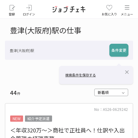
登録
ログイン
お気に入り
メニュー
豊津(大阪府)駅の仕事
条件変更
豊津(大阪府)駅
close
検索条件を保存する
44
新着順
件
No：AS26-0629242
NEW
紹介予定派遣
＜年収320万～＞商社で正社員へ！仕訳や入出