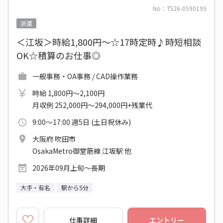
No：TS26-0590195
派遣
＜江坂＞時給1,800円～☆17時定時♪時短相談
OK☆積算のお仕事◎
一般事務・OA事務 / CAD操作業務
時給 1,800円～2,100円
月収例 252,000円～294,000円+残業代
9:00～17:00 週5日 (土日祝休み)
大阪府 吹田市
OsakaMetro御堂筋線 江坂駅 他
2026年09月上旬～長期
大手・有名
駅から5分
仕事詳細
エントリー