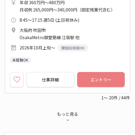
年収 360万円～480万円
月収例 265,000円～340,000円（固定残業代含む）
8:45～17:15 週5日 (土日祝休み)
大阪府 吹田市
OsakaMetro御堂筋線 江坂駅 他
2026年10月上旬～
開始日相談OK
未経験OK
仕事詳細
エントリー
1～
20
件
/
44
件
もっと見る