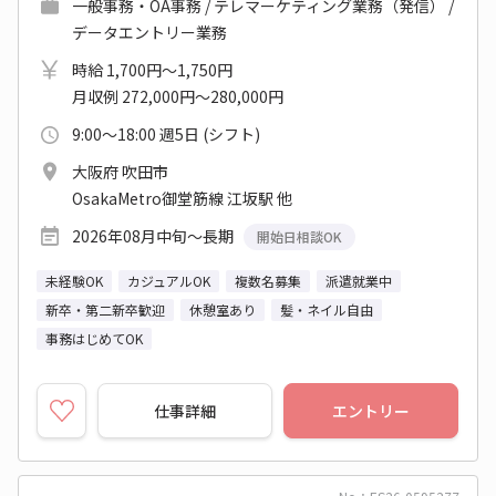
一般事務・OA事務 / テレマーケティング業務（発信） /
データエントリー業務
時給 1,700円～1,750円
月収例 272,000円～280,000円
9:00～18:00 週5日 (シフト)
大阪府 吹田市
OsakaMetro御堂筋線 江坂駅 他
2026年08月中旬～長期
開始日相談OK
未経験OK
カジュアルOK
複数名募集
派遣就業中
新卒・第二新卒歓迎
休憩室あり
髪・ネイル自由
事務はじめてOK
仕事詳細
エントリー