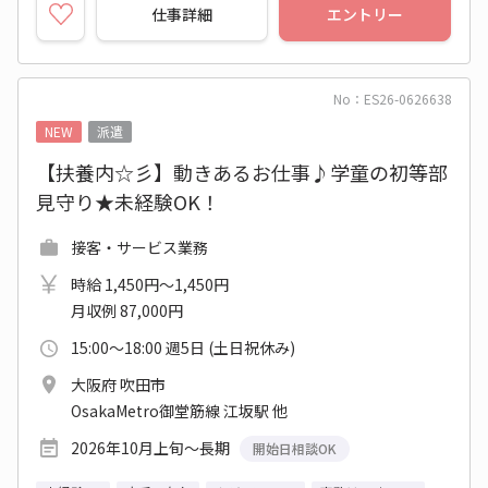
仕事詳細
エントリー
No：ES26-0626638
NEW
派遣
【扶養内☆彡】動きあるお仕事♪学童の初等部
見守り★未経験OK！
接客・サービス業務
時給 1,450円～1,450円
月収例 87,000円
15:00～18:00 週5日 (土日祝休み)
大阪府 吹田市
OsakaMetro御堂筋線 江坂駅 他
2026年10月上旬～長期
開始日相談OK