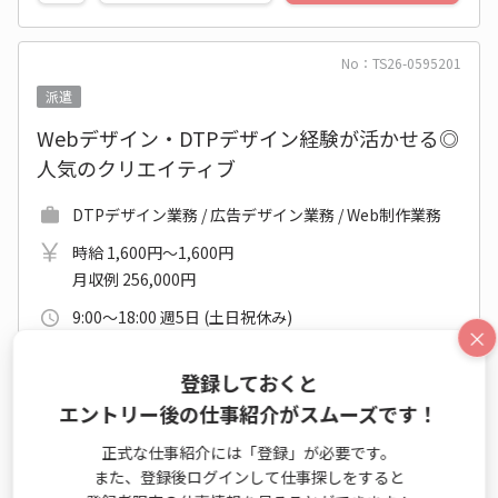
No：TS26-0595201
派遣
Webデザイン・DTPデザイン経験が活かせる◎
人気のクリエイティブ
DTPデザイン業務 / 広告デザイン業務 / Web制作業務
時給 1,600円～1,600円
月収例 256,000円
9:00～18:00 週5日 (土日祝休み)
×
大阪府 吹田市
登録しておくと
阪急千里線 豊津(大阪府)駅 他
エントリー後の仕事紹介がスムーズです！
2026年08月上旬～2026年12月下旬
開始日相談OK
正式な仕事紹介には「登録」が必要です。
未経験OK
大手・有名
カジュアルOK
休憩室あり
また、登録後ログインして仕事探しをすると
髪・ネイル自由
事務はじめてOK