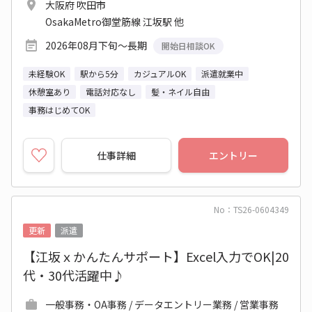
大阪府 吹田市
OsakaMetro御堂筋線 江坂駅 他
2026年08月下旬～長期
開始日相談OK
未経験OK
駅から5分
カジュアルOK
派遣就業中
休憩室あり
電話対応なし
髪・ネイル自由
事務はじめてOK
仕事詳細
エントリー
No：TS26-0604349
更新
派遣
【江坂ｘかんたんサポート】Excel入力でOK|20
代・30代活躍中♪
一般事務・OA事務 / データエントリー業務 / 営業事務