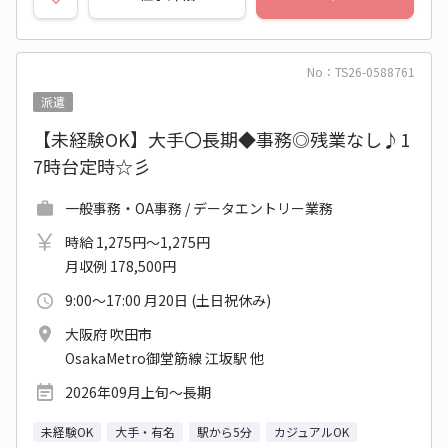
No：TS26-0588761
派遣
【未経験OK】大手〇長期◆事務◎残業なし♪1
7時台定時☆彡
一般事務・OA事務 / データエントリー業務
時給 1,275円～1,275円
月収例 178,500円
9:00～17:00 月20日 (土日祝休み)
大阪府 吹田市
OsakaMetro御堂筋線 江坂駅 他
2026年09月上旬～長期
未経験OK
大手・有名
駅から5分
カジュアルOK