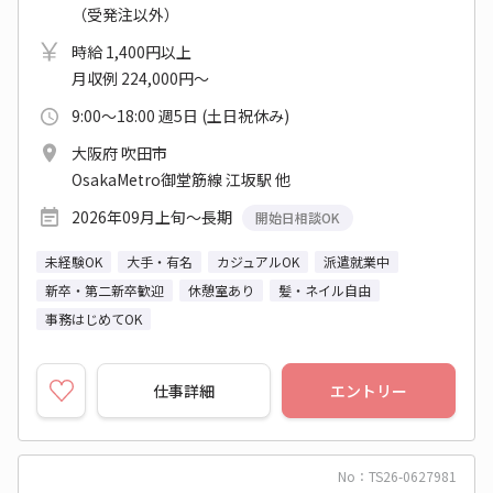
（受発注以外）
時給 1,400円以上
月収例 224,000円～
9:00～18:00 週5日 (土日祝休み)
大阪府 吹田市
OsakaMetro御堂筋線 江坂駅 他
2026年09月上旬～長期
開始日相談OK
未経験OK
大手・有名
カジュアルOK
派遣就業中
新卒・第二新卒歓迎
休憩室あり
髪・ネイル自由
事務はじめてOK
仕事詳細
エントリー
No：TS26-0627981