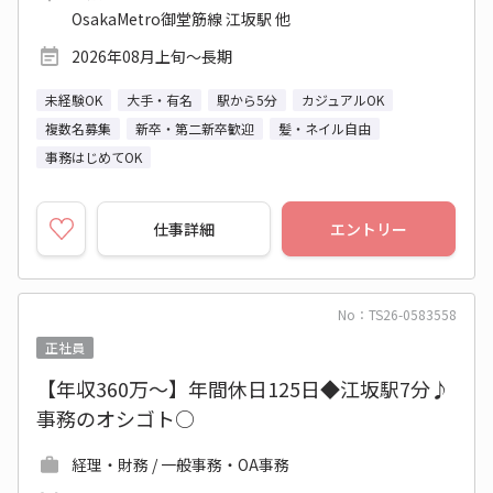
OsakaMetro御堂筋線 江坂駅 他
2026年08月上旬～長期
未経験OK
大手・有名
駅から5分
カジュアルOK
複数名募集
新卒・第二新卒歓迎
髪・ネイル自由
事務はじめてOK
仕事詳細
エントリー
No：TS26-0583558
正社員
【年収360万～】年間休日125日◆江坂駅7分♪
事務のオシゴト○
経理・財務 / 一般事務・OA事務