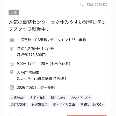
No：TS26-0589426
派遣
人気の事務センター☆彡休みやすい環境◎テン
プスタッフ就業中♪
一般事務・OA事務 / データエントリー業務
時給 1,275円～1,275円
月収例 178,500円
9:00～17:00 月20日 (土日祝休み)
大阪府 吹田市
OsakaMetro御堂筋線 江坂駅 他
2026年08月上旬～長期
未経験OK
大手・有名
駅から5分
カジュアルOK
派遣就業中
休憩室あり
髪・ネイル自由
事務はじめてOK