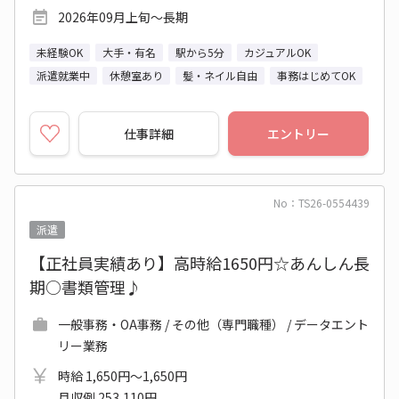
2026年09月上旬～長期
未経験OK
大手・有名
駅から5分
カジュアルOK
派遣就業中
休憩室あり
髪・ネイル自由
事務はじめてOK
仕事詳細
エントリー
No：TS26-0554439
派遣
【正社員実績あり】高時給1650円☆あんしん長
期○書類管理♪
一般事務・OA事務 / その他（専門職種） / データエント
リー業務
時給 1,650円～1,650円
月収例 253,110円