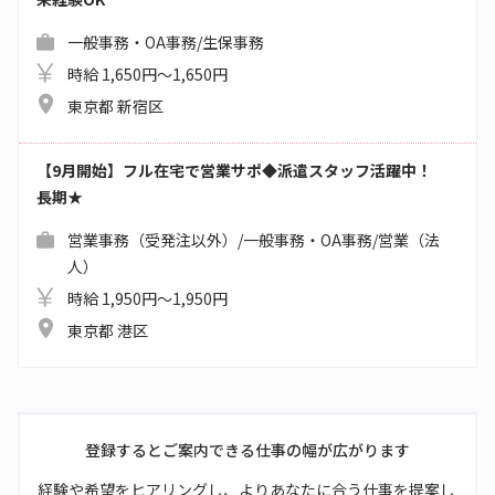
一般事務・OA事務/生保事務
時給 1,650円～1,650円
東京都 新宿区
【9月開始】フル在宅で営業サポ◆派遣スタッフ活躍中！
長期★
営業事務（受発注以外）/一般事務・OA事務/営業（法
人）
時給 1,950円～1,950円
東京都 港区
登録するとご案内できる仕事の幅が広がります
経験や希望をヒアリングし、よりあなたに合う仕事を提案し