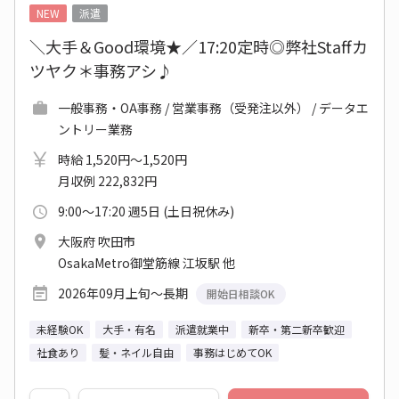
NEW
派遣
＼大手＆Good環境★／17:20定時◎弊社Staffカ
ツヤク＊事務アシ♪
一般事務・OA事務 / 営業事務（受発注以外） / データエ
ントリー業務
時給 1,520円～1,520円
月収例 222,832円
9:00～17:20 週5日 (土日祝休み)
大阪府 吹田市
OsakaMetro御堂筋線 江坂駅 他
2026年09月上旬～長期
開始日相談OK
未経験OK
大手・有名
派遣就業中
新卒・第二新卒歓迎
社食あり
髪・ネイル自由
事務はじめてOK