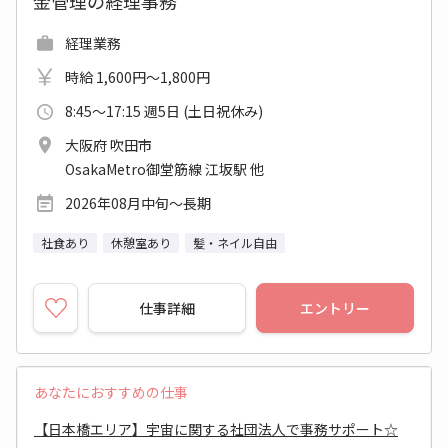
金管理の経理事務
経理業務
時給 1,600円～1,800円
8:45～17:15 週5日 (土日祝休み)
大阪府 吹田市
OsakaMetro御堂筋線 江坂駅 他
2026年08月中旬～長期
社食あり
休憩室あり
髪・ネイル自由
仕事詳細
エントリー
あなたにおすすめの仕事
【日本橋エリア】宇宙に関する社団法人で事務サポート☆