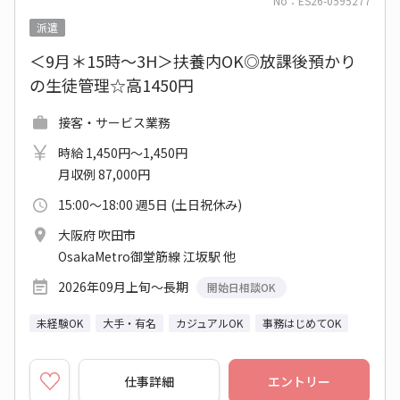
No：ES26-0595277
派遣
＜9月＊15時～3H＞扶養内OK◎放課後預かり
の生徒管理☆高1450円
接客・サービス業務
時給 1,450円～1,450円
月収例 87,000円
15:00～18:00 週5日 (土日祝休み)
大阪府 吹田市
OsakaMetro御堂筋線 江坂駅 他
2026年09月上旬～長期
開始日相談OK
未経験OK
大手・有名
カジュアルOK
事務はじめてOK
仕事詳細
エントリー