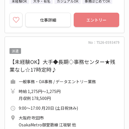
未経験OK
大手・有名
カジュアルOK
事務はじめてOK
仕事詳細
エントリー
No：TS26-0593479
派遣
【未経験OK】大手◆長期◇事務センター★残
業なし☆17時定時♪
一般事務・OA事務 / データエントリー業務
時給 1,275円～1,275円
月収例 178,500円
9:00～17:00 月20日 (土日祝休み)
大阪府 吹田市
OsakaMetro御堂筋線 江坂駅 他