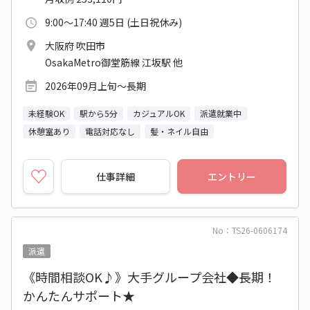
9:00～17:40 週5日 (土日祝休み)
大阪府 吹田市
OsakaMetro御堂筋線 江坂駅 他
2026年09月上旬～長期
未経験OK
駅から5分
カジュアルOK
派遣就業中
休憩室あり
電話対応なし
髪・ネイル自由
仕事詳細
エントリー
No：TS26-0606174
派遣
《時間相談OK♪》大手グループ会社◆長期！
かんたんサポート★