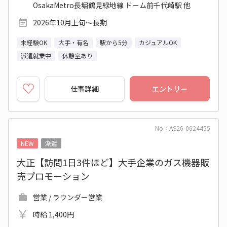
OsakaMetro長堀鶴見緑地線 ドーム前千代崎駅 他
2026年10月上旬～長期
未経験OK
大手・有名
駅から5分
カジュアルOK
派遣就業中
休憩室あり
仕事詳細
エントリー
No：AS26-0624455
NEW
派遣
大正【訪問1日3件ほど】大手企業のガス機器販
売プロモーション
営業 / ラウンダー営業
時給 1,400円