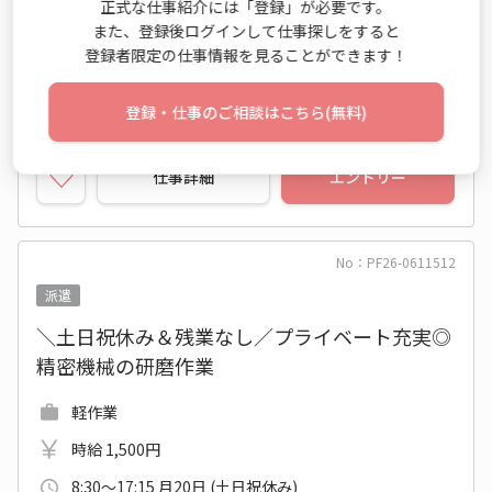
正式な仕事紹介には「登録」が必要です。
ＪＲ大阪環状線 大正(大阪府)駅 他
また、登録後ログインして仕事探しをすると
登録者限定の仕事情報を見ることができます！
2026年08月上旬～長期
未経験OK
新卒・第二新卒歓迎
電話対応なし
登録・仕事のご相談はこちら(無料)
仕事詳細
エントリー
No：PF26-0611512
派遣
＼土日祝休み＆残業なし／プライベート充実◎
精密機械の研磨作業
軽作業
時給 1,500円
8:30～17:15 月20日 (土日祝休み)