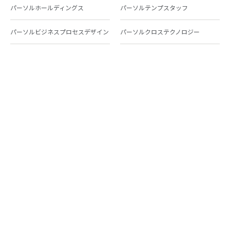
パーソルホールディングス
パーソルテンプスタッフ
パーソルビジネスプロセスデザイン
パーソルクロステクノロジー
パーソルキャリア
パーソルイノベーション
パーソル総合研究所
グループ会社一覧
個人向けサービス
人材派遣
テンプスタッフ
ジョブチェキ
ファンタブル
フレキシブルキャリア
Chall-edge
パーソルクロステクノロジー
転職・就職