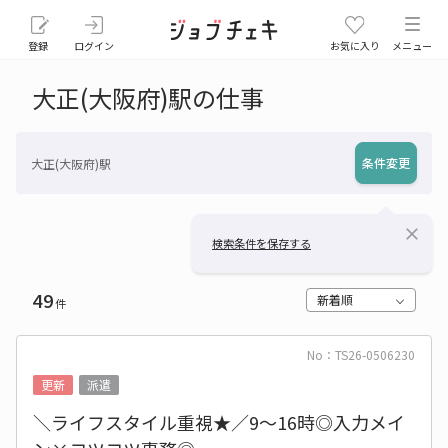
登録
ログイン
お気に入り
メニュー
大正(大阪府)駅の仕事
条件変更
大正(大阪府)駅
close
検索条件を保存する
49
新着順
件
No：TS26-0506230
更新
派遣
＼ライフスタイル重視★／9～16時◎入力メイ