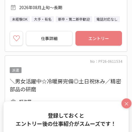
2026年08月上旬～長期
未経験OK
大手・有名
新卒・第二新卒歓迎
電話対応なし
仕事詳細
エントリー
No：PF26-0611534
派遣
＼男女活躍中☆冷暖房完備◎土日祝休み／精密
部品の研磨
軽作業
×
時給 1,500円
登録しておくと
8:30～17:15 月20日 (土日祝休み)
エントリー後の仕事紹介がスムーズです！
大阪府 大阪市大正区