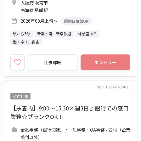
大阪府 阪南市
南海線 尾崎駅
2026年09月上旬～
開始日相談OK
駅から5分
新卒・第二新卒歓迎
休憩室あり
髪・ネイル自由
仕事詳細
エントリー
No：TS26-0483028
契約社員
【扶養内】9:00～15:30×週3日♪銀行での窓口
業務☆ブランクOK！
金融事務（銀行関連） / 一般事務・OA事務 / 受付（企業
受付以外）