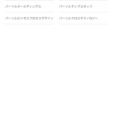
パーソルホールディングス
パーソルテンプスタッフ
パーソルビジネスプロセスデザイン
パーソルクロステクノロジー
パーソルキャリア
パーソルイノベーション
パーソル総合研究所
グループ会社一覧
個人向けサービス
人材派遣
テンプスタッフ
ジョブチェキ
ファンタブル
フレキシブルキャリア
Chall-edge
パーソルクロステクノロジー