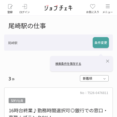
登録
ログイン
お気に入り
メニュー
尾崎駅の仕事
条件変更
尾崎駅
close
検索条件を保存する
3
新着順
件
No：TS26-0476811
契約社員
16時台終業♪勤務時間選択可◎銀行での窓口・