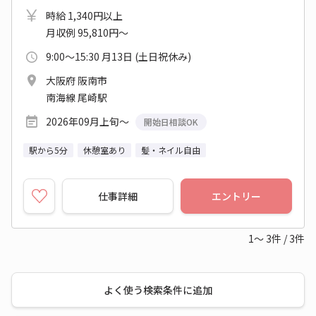
時給 1,340円以上
月収例 95,810円～
9:00～15:30 月13日 (土日祝休み)
大阪府 阪南市
南海線 尾崎駅
2026年09月上旬～
開始日相談OK
駅から5分
休憩室あり
髪・ネイル自由
仕事詳細
エントリー
1～
3
件
/
3
件
よく使う検索条件に追加