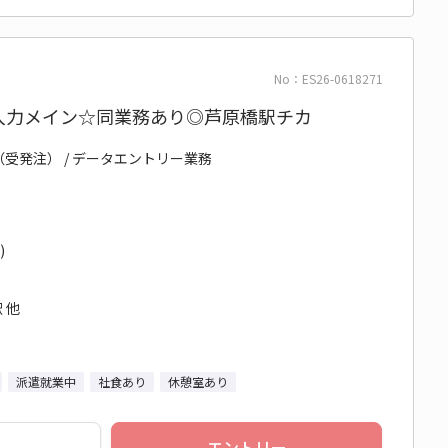
No：ES26-0618271
タ入力メイン☆同業務あり◎芦原橋駅チカ
（受発注） / データエントリー業務
)
 他
派遣就業中
社食あり
休憩室あり
エントリー