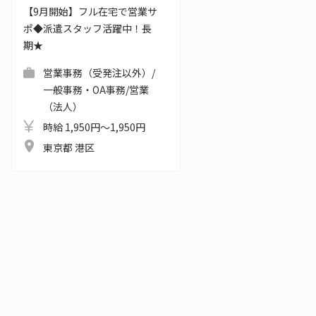
【9月開始】フル在宅で営業サ
ポ◆派遣スタッフ活躍中！長
期★
営業事務（受発注以外）/
一般事務・OA事務/営業
（法人）
時給 1,950円～1,950円
東京都 港区