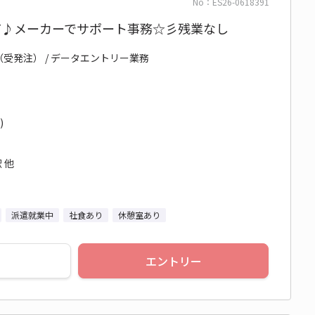
No：ES26-0618391
RT♪メーカーでサポート事務☆彡残業なし
（受発注） / データエントリー業務
)
 他
派遣就業中
社食あり
休憩室あり
エントリー