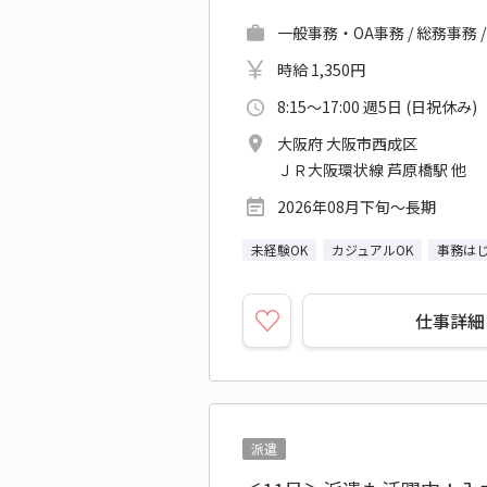
一般事務・OA事務 / 総務事務 
時給 1,350円
8:15～17:00 週5日 (日祝休み)
大阪府 大阪市西成区
ＪＲ大阪環状線 芦原橋駅 他
2026年08月下旬～長期
未経験OK
カジュアルOK
事務はじ
仕事詳細
派遣