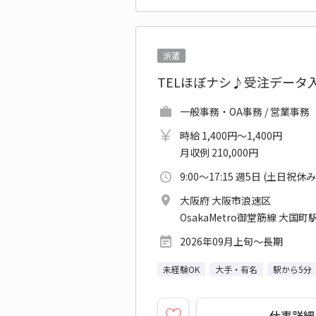
派遣
TELほぼナシ♪受注デー
一般事務・OA事務 / 営業事務
時給 1,400円～1,400円
月収例 210,000円
9:00～17:15 週5日 (土日祝休み
大阪府 大阪市浪速区
OsakaMetro御堂筋線 大国町駅
2026年09月上旬～長期
未経験OK
大手・有名
駅から5分
仕事詳細