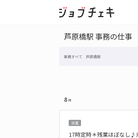
芦原橋駅 事務の仕事
事務すべて 芦原橋駅
8
件
派遣
17時定時＊残業ほぼなし