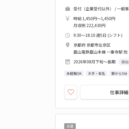
受付（企業受付以外） / 一般
時給 1,450円～1,450円
月収例 222,430円
9:30～18:10 週5日 (シフト)
京都府 京都市左京区
叡山電鉄叡山本線 一乗寺駅 他
2026年08月下旬～長期
開始
未経験OK
大手・有名
駅から5分
仕事詳細
派遣