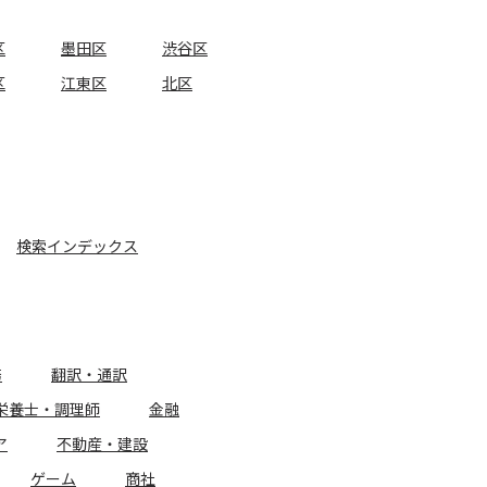
区
墨田区
渋谷区
区
江東区
北区
検索インデックス
務
翻訳・通訳
栄養士・調理師
金融
ア
不動産・建設
ゲーム
商社