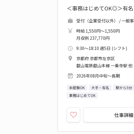
＜事務はじめてOK◎＞有
受付（企業受付以外） / 一般
時給 1,550円～1,550円
月収例 237,770円
9:30～18:10 週5日 (シフト)
京都府 京都市左京区
叡山電鉄叡山本線 一乗寺駅 他
2026年08月中旬～長期
未経験OK
大手・有名
駅から5分
事務はじめてOK
仕事詳細