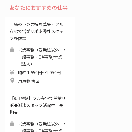
あなたにおすすめの仕事
＼縁の下の力持ち募集／フル
在宅で営業サポ♪弊社スタッ
フ多数◎
営業事務（受発注以外）/
一般事務・OA事務/営業
（法人）
時給 1,950円～1,950円
東京都 港区
【9月開始】フル在宅で営業サ
ポ◆派遣スタッフ活躍中！長
期★
営業事務（受発注以外）/
一般事務・OA事務/営業