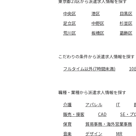
東京都23区から派遣求人情報を探す
中央区
港区
目黒区
足立区
中野区
杉並区
荒川区
板橋区
葛飾区
こだわりの条件から派遣求人情報を探す
フルタイム以外(7時間未満)
10
職種・業種から派遣求人情報を探す
介護
アパレル
IT
販売・接客
CAD
SE・プ
保育
貿易事務・海外営業事務
音楽
デザイン
MR