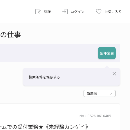
登録
ログイン
お気に入り
の仕事
条件変更
close
検索条件を保存する
新着順
No：ES26-0616405
ルームでの受付業務★《未経験カンゲイ》