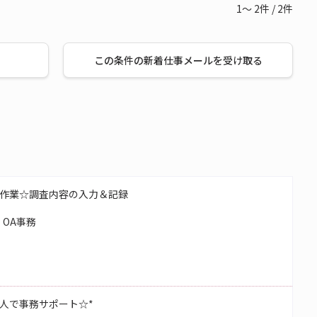
1～
2
件
/
2
件
この条件の新着仕事メールを受け取る
作業☆調査内容の入力＆記録
OA事務
人で事務サポート☆*