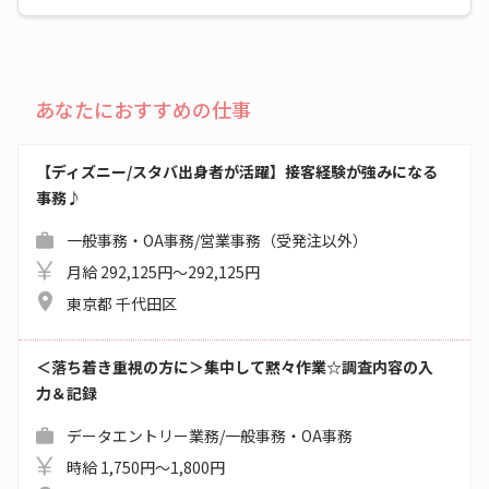
あなたにおすすめの仕事
【ディズニー/スタバ出身者が活躍】接客経験が強みになる
事務♪
一般事務・OA事務/営業事務（受発注以外）
月給 292,125円～292,125円
東京都 千代田区
＜落ち着き重視の方に＞集中して黙々作業☆調査内容の入
力＆記録
データエントリー業務/一般事務・OA事務
時給 1,750円～1,800円