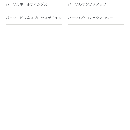
パーソルホールディングス
パーソルテンプスタッフ
パーソルビジネスプロセスデザイン
パーソルクロステクノロジー
パーソルキャリア
パーソルイノベーション
パーソル総合研究所
グループ会社一覧
個人向けサービス
人材派遣
テンプスタッフ
ジョブチェキ
ファンタブル
フレキシブルキャリア
Chall-edge
パーソルクロステクノロジー
転職・就職