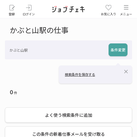
登録
ログイン
お気に入り
メニュー
かぶと山駅の仕事
条件変更
かぶと山駅
close
検索条件を保存する
0
件
よく使う検索条件に追加
この条件の新着仕事メールを受け取る