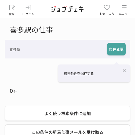
登録
ログイン
お気に入り
メニュー
喜多駅の仕事
条件変更
喜多駅
close
検索条件を保存する
0
件
よく使う検索条件に追加
この条件の新着仕事メールを受け取る