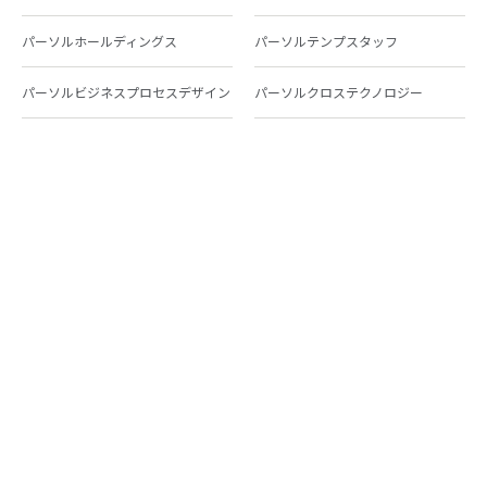
パーソルホールディングス
パーソルテンプスタッフ
パーソルビジネスプロセスデザイン
パーソルクロステクノロジー
パーソルキャリア
パーソルイノベーション
パーソル総合研究所
グループ会社一覧
個人向けサービス
人材派遣
テンプスタッフ
ジョブチェキ
ファンタブル
フレキシブルキャリア
Chall-edge
パーソルクロステクノロジー