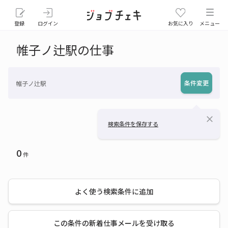
登録
ログイン
お気に入り
メニュー
帷子ノ辻駅の仕事
条件変更
帷子ノ辻駅
close
検索条件を保存する
0
件
よく使う検索条件に追加
この条件の新着仕事メールを受け取る