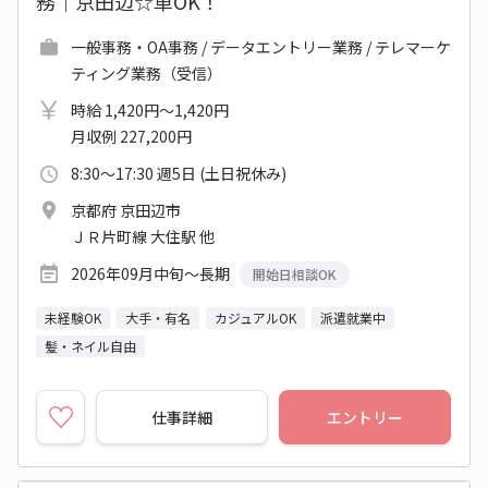
務│京田辺☆車OK！
一般事務・OA事務 / データエントリー業務 / テレマーケ
ティング業務（受信）
時給 1,420円～1,420円
月収例 227,200円
8:30～17:30 週5日 (土日祝休み)
京都府 京田辺市
ＪＲ片町線 大住駅 他
2026年09月中旬～長期
開始日相談OK
未経験OK
大手・有名
カジュアルOK
派遣就業中
髪・ネイル自由
仕事詳細
エントリー