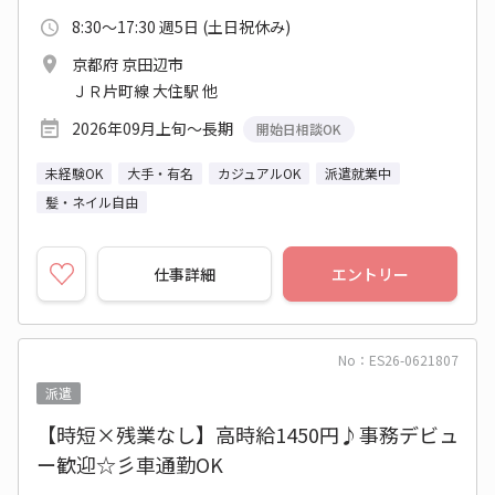
8:30～17:30 週5日 (土日祝休み)
京都府 京田辺市
ＪＲ片町線 大住駅 他
2026年09月上旬～長期
開始日相談OK
未経験OK
大手・有名
カジュアルOK
派遣就業中
髪・ネイル自由
仕事詳細
エントリー
No：ES26-0621807
派遣
【時短×残業なし】高時給1450円♪事務デビュ
ー歓迎☆彡車通勤OK