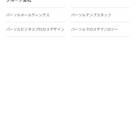
パーソルホールディングス
パーソルテンプスタッフ
パーソルビジネスプロセスデザイン
パーソルクロステクノロジー
パーソルキャリア
パーソルイノベーション
パーソル総合研究所
グループ会社一覧
個人向けサービス
人材派遣
テンプスタッフ
ジョブチェキ
ファンタブル
フレキシブルキャリア
Chall-edge
パーソルクロステクノロジー