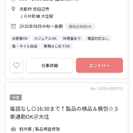
京都府 京田辺市
ＪＲ片町線 大住駅
2026年08月中旬～長期
開始日相談OK
未経験OK
カジュアルOK
休憩室あり
電話対応なし
髪・ネイル自由
事務はじめてOK
仕事詳細
エントリー
No：ES26-0559753
派遣
電話なし◎16:30まで↑製品の検品＆梱包☆彡
車通勤OK＠大住
軽作業 / 製品検査修理