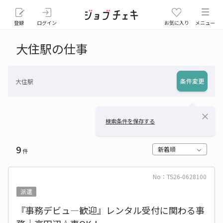
登録
ログイン
お気に入り
メニュー
大住駅の仕事
条件変更
大住駅
close
検索条件を保存する
9
新着順
件
No：TS26-0628100
派遣
『事務デビュ―歓迎』レンタル受付に関わる事