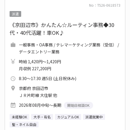
No：TS26-0618573
派遣
《京田辺市》かんたん☆ルーティン事務◆30
代・40代活躍！車OK♪
一般事務・OA事務 / テレマーケティング業務（受信） /
データエントリー業務
時給 1,420円～1,420円
月収例 227,200円
8:30～17:30 週5日 (土日祝休み)
京都府 京田辺市
ＪＲ片町線 大住駅 他
2026年08月中旬～長期
開始日相談OK
未経験OK
大手・有名
カジュアルOK
派遣就業中
髪・ネイル自由