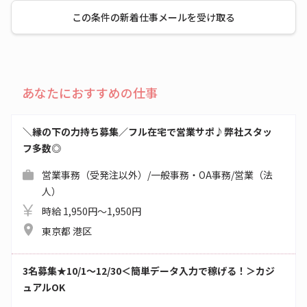
この条件の新着仕事メールを受け取る
あなたにおすすめの仕事
＼縁の下の力持ち募集／フル在宅で営業サポ♪弊社スタッ
フ多数◎
営業事務（受発注以外）/一般事務・OA事務/営業（法
人）
時給 1,950円～1,950円
東京都 港区
3名募集★10/1～12/30＜簡単データ入力で稼げる！＞カジ
ュアルOK