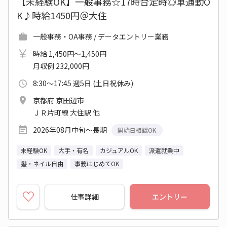
【未経験OK】一般事務☆17時台定時◎車通勤O
K♪時給1450円＠大住
一般事務・OA事務 / データエントリー業務
時給 1,450円～1,450円
月収例 232,000円
8:30～17:45 週5日 (土日祝休み)
京都府 京田辺市
ＪＲ片町線 大住駅 他
2026年08月中旬～長期
開始日相談OK
未経験OK
大手・有名
カジュアルOK
派遣就業中
髪・ネイル自由
事務はじめてOK
仕事詳細
エントリー