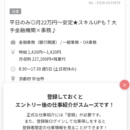
No：ES26-0533639
派遣
平日のみ◎月22万円～安定★スキルUPも↑大
手金融機関×事務♪
金融事務（銀行関連） / 一般事務・OA事務
時給 1,420円～1,420円
月収例 227,200円+残業代
8:30～17:30 週5日 (土日祝休み)
京都府 宇治市
×
近鉄京都線 伊勢田駅 他
2026年08月中旬～長期
登録しておくと
開始日相談OK
エントリー後の仕事紹介がスムーズです！
未経験OK
大手・有名
休憩室あり
正式な仕事紹介には「登録」が必要です。
また、登録後ログインして仕事探しをすると
仕事詳細
エントリー
登録者限定の仕事情報を見ることができます！