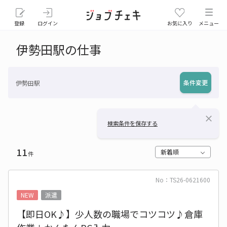
登録
ログイン
お気に入り
メニュー
伊勢田駅の仕事
条件変更
伊勢田駅
close
検索条件を保存する
11
新着順
件
No：TS26-0621600
NEW
派遣
【即日OK♪】少人数の職場でコツコツ♪倉庫