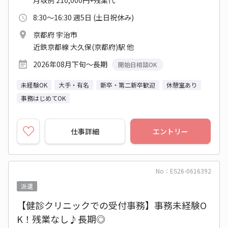
月収例 210,000円+残業代
8:30～16:30 週5日 (土日祝休み)
京都府 宇治市
近鉄京都線 大久保(京都府)駅 他
2026年08月下旬～長期
開始日相談OK
未経験OK
大手・有名
新卒・第二新卒歓迎
休憩室あり
事務はじめてOK
仕事詳細
エントリー
No：ES26-0616392
派遣
【健診クリニックでの受付事務】事務未経験O
K！残業なし♪長期◎