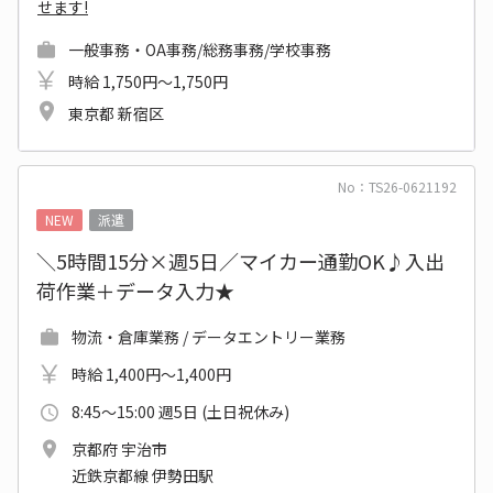
せます!
一般事務・OA事務/総務事務/学校事務
時給 1,750円～1,750円
東京都 新宿区
No：TS26-0621192
NEW
派遣
＼5時間15分×週5日／マイカー通勤OK♪入出
荷作業＋データ入力★
物流・倉庫業務 / データエントリー業務
時給 1,400円～1,400円
8:45～15:00 週5日 (土日祝休み)
京都府 宇治市
近鉄京都線 伊勢田駅