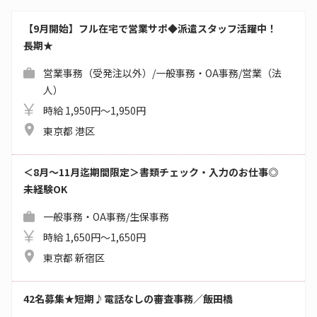
【9月開始】フル在宅で営業サポ◆派遣スタッフ活躍中！
長期★
営業事務（受発注以外）/一般事務・OA事務/営業（法
人）
時給 1,950円～1,950円
東京都 港区
＜8月～11月迄期間限定＞書類チェック・入力のお仕事◎
未経験OK
一般事務・OA事務/生保事務
時給 1,650円～1,650円
東京都 新宿区
42名募集★短期♪電話なしの審査事務／飯田橋