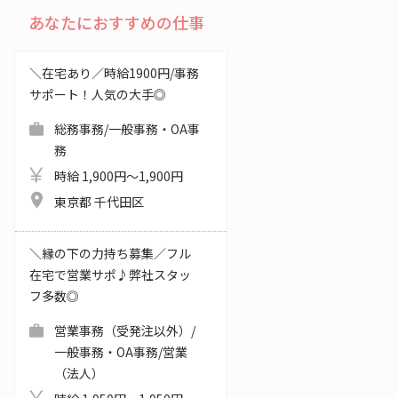
あなたにおすすめの仕事
＼在宅あり／時給1900円/事務
サポート！人気の大手◎
総務事務/一般事務・OA事
務
時給 1,900円～1,900円
東京都 千代田区
＼縁の下の力持ち募集／フル
在宅で営業サポ♪弊社スタッ
フ多数◎
営業事務（受発注以外）/
一般事務・OA事務/営業
（法人）