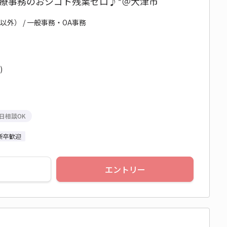
医療事務のおシゴト残業ゼロ♪*＠大津市
以外） / 一般事務・OA事務
)
日相談OK
新卒歓迎
エントリー