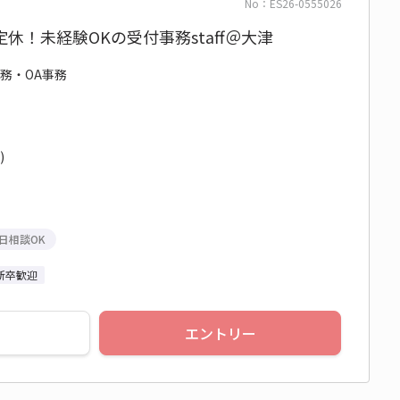
No：ES26-0555026
休！未経験OKの受付事務staff＠大津
事務・OA事務
)
日相談OK
新卒歓迎
エントリー