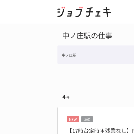
中ノ庄駅の仕事
中ノ庄駅
4
件
NEW
派遣
【17時台定時＊残業なし】