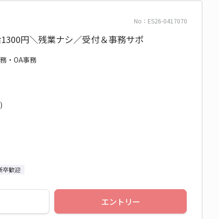
No：ES26-0417070
1300円＼残業ナシ／受付＆事務サポ
事務・OA事務
)
新卒歓迎
エントリー