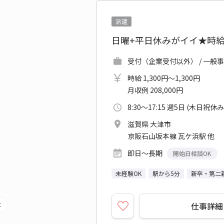
派遣
日曜+平日休みがイイ★時給
受付（企業受付以外） / 一般
時給 1,300円～1,300円
月収例 208,000円
8:30～17:15 週5日 (木日祝休み
滋賀県 大津市
京阪石山坂本線 瓦ケ浜駅 他
即日～長期
開始日相談OK
未経験OK
駅から5分
新卒・第二
仕事詳細