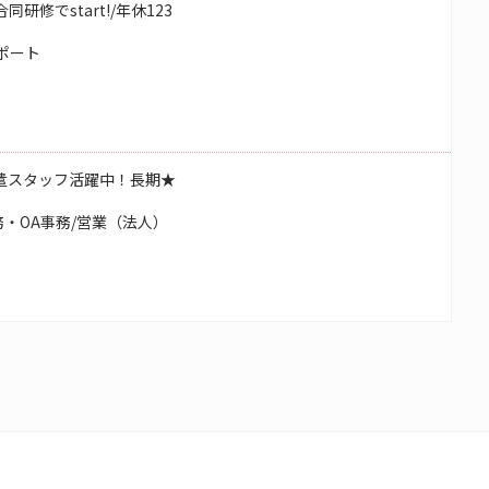
研修でstart!/年休123
ポート
遣スタッフ活躍中！長期★
・OA事務/営業（法人）