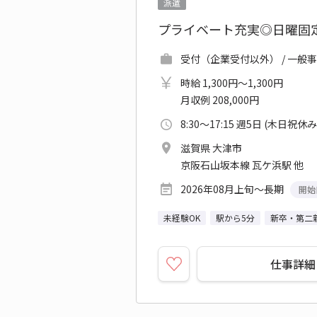
派遣
プライベート充実◎日曜固定
受付（企業受付以外） / 一般
時給 1,300円～1,300円
月収例 208,000円
8:30～17:15 週5日 (木日祝休み
滋賀県 大津市
京阪石山坂本線 瓦ケ浜駅 他
2026年08月上旬～長期
開始
未経験OK
駅から5分
新卒・第二
仕事詳細