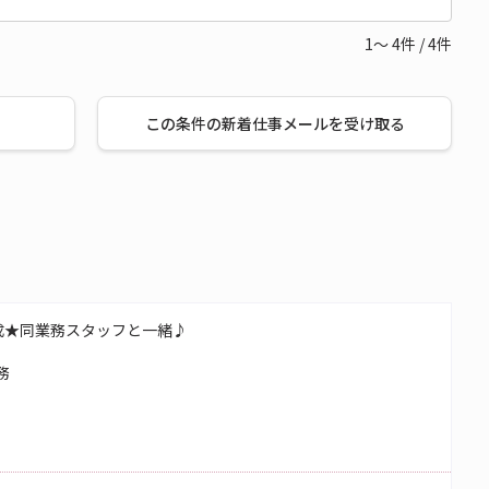
1～
4
件
/
4
件
この条件の新着仕事メールを受け取る
成★同業務スタッフと一緒♪
務