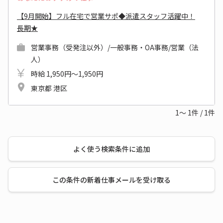
【9月開始】フル在宅で営業サポ◆派遣スタッフ活躍中！
長期★
営業事務（受発注以外）/一般事務・OA事務/営業（法
人）
時給 1,950円～1,950円
東京都 港区
1～
1
件
/
1
件
よく使う検索条件に追加
この条件の新着仕事メールを受け取る