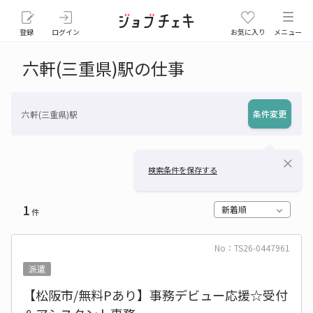
登録
ログイン
お気に入り
メニュー
六軒(三重県)駅の仕事
条件変更
六軒(三重県)駅
close
検索条件を保存する
1
新着順
件
No：TS26-0447961
派遣
【松阪市/無料Pあり】事務デビュー応援☆受付