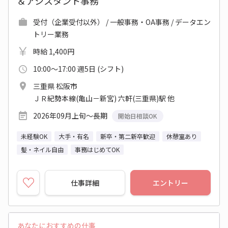
＆アシスタント事務
受付（企業受付以外） / 一般事務・OA事務 / データエン
トリー業務
時給 1,400円
10:00～17:00 週5日 (シフト)
三重県 松阪市
ＪＲ紀勢本線(亀山－新宮) 六軒(三重県)駅 他
2026年09月上旬～長期
開始日相談OK
未経験OK
大手・有名
新卒・第二新卒歓迎
休憩室あり
髪・ネイル自由
事務はじめてOK
仕事詳細
エントリー
あなたにおすすめの仕事