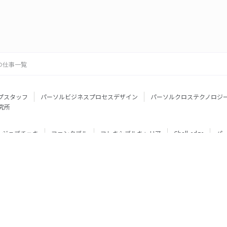
の仕事一覧
プスタッフ
パーソルビジネスプロセスデザイン
パーソルクロステクノロジ
究所
ジョブチェキ
ファンタブル
フレキシブルキャリア
Chall-edge
パ
ティブエージェント
BRS
ミイダス
dodaチャレンジ
doda X
フル
ミラトレ
Neuro Dive
HiPro
ワークスイッチコンサルティング
HITO-Manager
MITERAS
ポスタス
StepBase