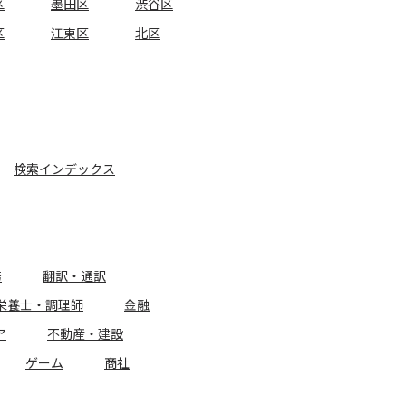
区
墨田区
渋谷区
区
江東区
北区
検索インデックス
務
翻訳・通訳
栄養士・調理師
金融
ア
不動産・建設
ゲーム
商社