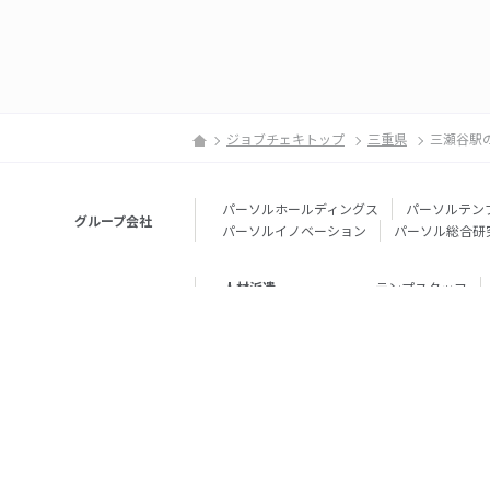
ジョブチェキトップ
三重県
三瀬谷駅
パーソルホールディングス
パーソルテン
グループ会社
パーソルイノベーション
パーソル総合研
人材派遣
テンプスタッフ
転職・就職
doda
エグゼク
個人向けサービス
その他
lotsful
シェア
その他
パーソルのRPA
法人向けサービス
Remote Tasker