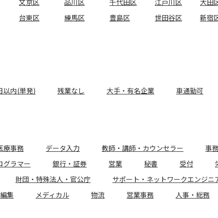
文京区
品川区
千代田区
江戸川区
大田
台東区
練馬区
豊島区
世田谷区
新宿
日以内(単発)
残業なし
大手・有名企業
車通勤可
医療事務
データ入力
教師・講師・カウンセラー
事
ログラマー
銀行・証券
営業
秘書
受付
財団・特殊法人・官公庁
サポート・ネットワークエンジニ
編集
メディカル
物流
営業事務
人事・総務