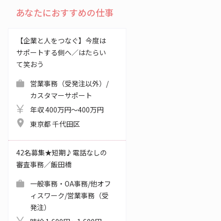
あなたにおすすめの仕事
【企業と人をつなぐ】今度は
サポートする側へ／はたらい
て笑おう
営業事務（受発注以外）/
カスタマーサポート
年収 400万円～400万円
東京都 千代田区
42名募集★短期♪電話なしの
審査事務／飯田橋
一般事務・OA事務/他オフ
ィスワーク/営業事務（受
発注）