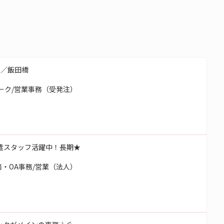
務／飯田橋
ーク/営業事務（受発注）
遣スタッフ活躍中！長期★
・OA事務/営業（法人）