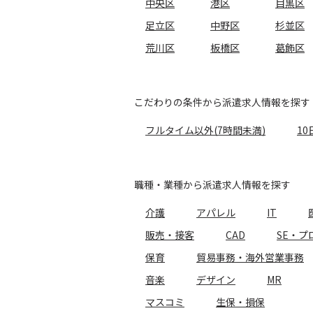
中央区
港区
目黒区
足立区
中野区
杉並区
荒川区
板橋区
葛飾区
こだわりの条件から派遣求人情報を探す
フルタイム以外(7時間未満)
10
職種・業種から派遣求人情報を探す
介護
アパレル
IT
販売・接客
CAD
SE・プ
保育
貿易事務・海外営業事務
音楽
デザイン
MR
マスコミ
生保・損保