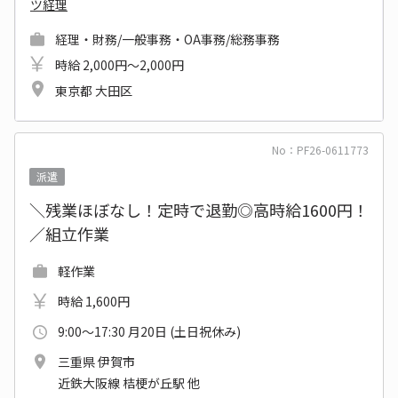
ツ経理
経理・財務/一般事務・OA事務/総務事務
時給 2,000円～2,000円
東京都 大田区
No：PF26-0611773
派遣
＼残業ほぼなし！定時で退勤◎高時給1600円！
／組立作業
軽作業
時給 1,600円
9:00～17:30 月20日 (土日祝休み)
三重県 伊賀市
近鉄大阪線 桔梗が丘駅 他