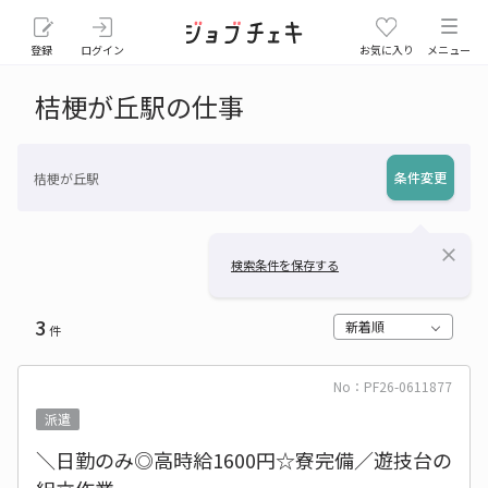
登録
ログイン
お気に入り
メニュー
桔梗が丘駅の仕事
条件変更
桔梗が丘駅
close
検索条件を保存する
3
新着順
件
No：PF26-0611877
派遣
＼日勤のみ◎高時給1600円☆寮完備／遊技台の