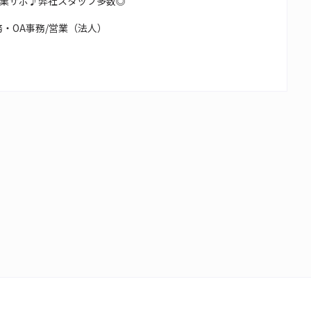
業サポ♪弊社スタッフ多数◎
・OA事務/営業（法人）