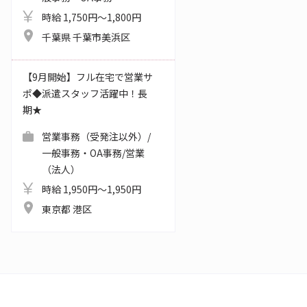
時給 1,750円～1,800円
千葉県 千葉市美浜区
【9月開始】フル在宅で営業サ
ポ◆派遣スタッフ活躍中！長
期★
営業事務（受発注以外）/
一般事務・OA事務/営業
（法人）
時給 1,950円～1,950円
東京都 港区