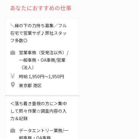
あなたにおすすめの仕事
＼縁の下の力持ち募集／フル
在宅で営業サポ♪弊社スタッ
フ多数◎
営業事務（受発注以外）/
一般事務・OA事務/営業
（法人）
時給 1,950円～1,950円
東京都 港区
＜落ち着き重視の方に＞集中
して黙々作業☆調査内容の入
力＆記録
データエントリー業務/一
般事務・OA事務