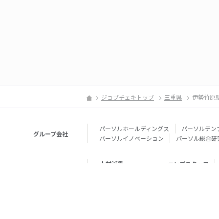
ジョブチェキトップ
三重県
伊勢竹原
パーソルホールディングス
パーソルテン
グループ会社
パーソルイノベーション
パーソル総合研
人材派遣
テンプスタッフ
転職・就職
doda
エグゼク
個人向けサービス
その他
lotsful
シェア
その他
パーソルのRPA