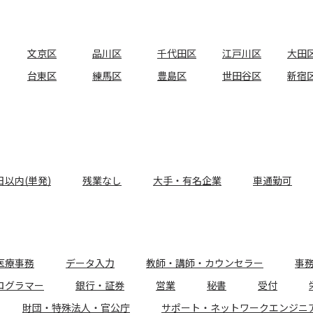
文京区
品川区
千代田区
江戸川区
大田
台東区
練馬区
豊島区
世田谷区
新宿
日以内(単発)
残業なし
大手・有名企業
車通勤可
医療事務
データ入力
教師・講師・カウンセラー
事
ログラマー
銀行・証券
営業
秘書
受付
財団・特殊法人・官公庁
サポート・ネットワークエンジニ