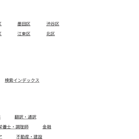
区
墨田区
渋谷区
区
江東区
北区
検索インデックス
務
翻訳・通訳
栄養士・調理師
金融
ア
不動産・建設