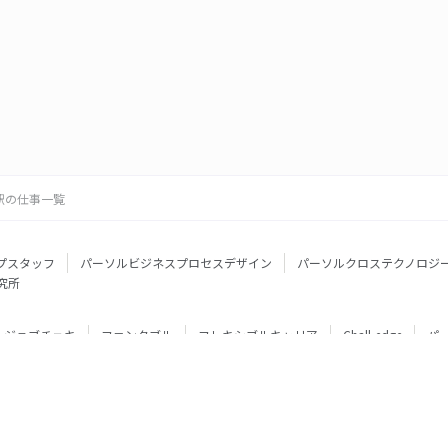
駅の仕事一覧
プスタッフ
パーソルビジネスプロセスデザイン
パーソルクロステクノロジ
究所
ジョブチェキ
ファンタブル
フレキシブルキャリア
Chall-edge
パ
ティブエージェント
BRS
ミイダス
dodaチャレンジ
doda X
フル
ミラトレ
Neuro Dive
HiPro
ワークスイッチコンサルティング
HITO-Manager
MITERAS
ポスタス