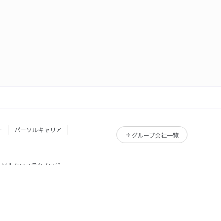
ー
パーソルキャリア
グループ会社一覧
ーソルクロステクノロジー
サービス一覧
Reskilling Camp