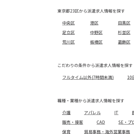
東京都23区から派遣求人情報を探す
中央区
港区
目黒区
足立区
中野区
杉並区
荒川区
板橋区
葛飾区
こだわりの条件から派遣求人情報を探す
フルタイム以外(7時間未満)
10
職種・業種から派遣求人情報を探す
介護
アパレル
IT
販売・接客
CAD
SE・プ
保育
貿易事務・海外営業事務