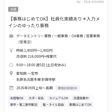
No：TS26-0593998
派遣
【事務はじめてOK】社員化実績あり＊入力メ
インのゆったり事務
データエントリー業務 / 一般事務・OA事務 / 営業事務
（受発注）
時給 1,400円～1,400円
月収例 224,000円+残業代
9:00～18:00 週5日 (土日祝休み)
愛知県 一宮市
名鉄名古屋本線 妙興寺駅
2026年09月上旬～長期
開始日相談OK
未経験OK
大手・有名
カジュアルOK
派遣就業中
新卒・第二新卒歓迎
髪・ネイル自由
事務はじめてOK