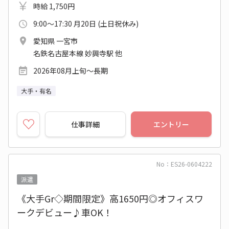
時給 1,750円
9:00～17:30 月20日 (土日祝休み)
愛知県 一宮市
名鉄名古屋本線 妙興寺駅 他
2026年08月上旬～長期
大手・有名
仕事詳細
エントリー
No：ES26-0604222
派遣
《大手Gr◇期間限定》高1650円◎オフィスワ
ークデビュー♪車OK！