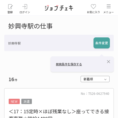
登録
ログイン
お気に入り
メニュー
妙興寺駅の仕事
条件変更
妙興寺駅
close
検索条件を保存する
16
新着順
件
No：TS26-0627940
NEW
派遣
＜17：15定時×ほぼ残業なし＞座ってできる接