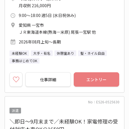
月収例 216,000円
9:00～18:00 週5日 (水日祝休み)
愛知県 一宮市
ＪＲ東海道本線(熱海－米原) 尾張一宮駅 他
2026年08月上旬～長期
未経験OK
大手・有名
休憩室あり
髪・ネイル自由
事務はじめてOK
仕事詳細
エントリー
No：ES26-0525630
派遣
＼即日～9月末まで／未経験OK！家電修理の受