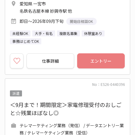
愛知県 一宮市
名鉄名古屋本線 妙興寺駅 他
即日～2026年09月下旬
開始日相談OK
未経験OK
大手・有名
複数名募集
休憩室あり
事務はじめてOK
仕事詳細
エントリー
No：ES26-0440396
派遣
＜9月まで！期間限定＞家電修理受付のおしご
と☆残業ほぼなし◎
テレマーケティング業務（発信） / データエントリー業
務 / テレマーケティング業務（受信）