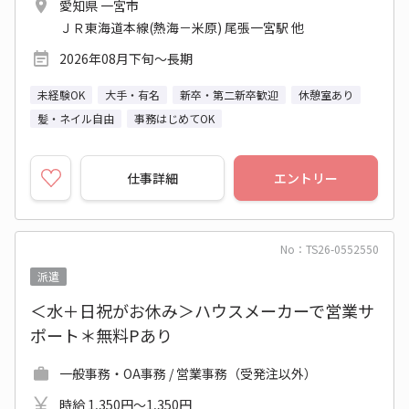
愛知県 一宮市
ＪＲ東海道本線(熱海－米原) 尾張一宮駅 他
2026年08月下旬～長期
未経験OK
大手・有名
新卒・第二新卒歓迎
休憩室あり
髪・ネイル自由
事務はじめてOK
仕事詳細
エントリー
No：TS26-0552550
派遣
＜水＋日祝がお休み＞ハウスメーカーで営業サ
ポート＊無料Pあり
一般事務・OA事務 / 営業事務（受発注以外）
時給 1,350円～1,350円