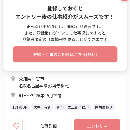
派遣
登録しておくと
＼即日～9月末まで／車OK！家電修理の受付対
エントリー後の仕事紹介がスムーズです！
応★未経験OK@1650円
正式な仕事紹介には「登録」が必要です。
また、登録後ログインして仕事探しをすると
テレマーケティング業務（発信） / データエントリー業
登録者限定の仕事情報を見ることができます！
務 / テレマーケティング業務（受信）
時給 1,650円
登録・仕事のご相談はこちら(無料)
月収例 255,750円
9:00～17:30 週5日 (水日休み)
愛知県 一宮市
名鉄名古屋本線 妙興寺駅 他
即日～2026年09月下旬
未経験OK
大手・有名
新卒・第二新卒歓迎
休憩室あり
仕事詳細
エントリー