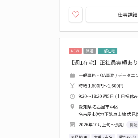
仕事詳細
NEW
派遣
一部在宅
【週1在宅】正社員実績あ
一般事務・OA事務 / データエ
時給 1,600円～1,600円
9:30～18:30 週5日 (土日祝休み
愛知県 名古屋市中区
名古屋市営地下鉄東山線 伏見(
2026年10月上旬～長期
開始
未経験OK
大手・有名
駅から5分