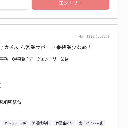
エントリー
No：TS26-0626208
K♪かんたん営業サポート◆残業少なめ！
事務・OA事務 / データエントリー業務
)
愛知県)駅 他
カジュアルOK
派遣就業中
休憩室あり
髪・ネイル自由