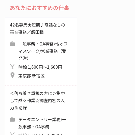
あなたにおすすめの仕事
42名募集★短期♪電話なしの
審査事務／飯田橋
一般事務・OA事務/他オフ
ィスワーク/営業事務（受
発注）
時給 1,600円～1,600円
東京都 新宿区
＜落ち着き重視の方に＞集中
して黙々作業☆調査内容の入
力＆記録
データエントリー業務/一
般事務・OA事務