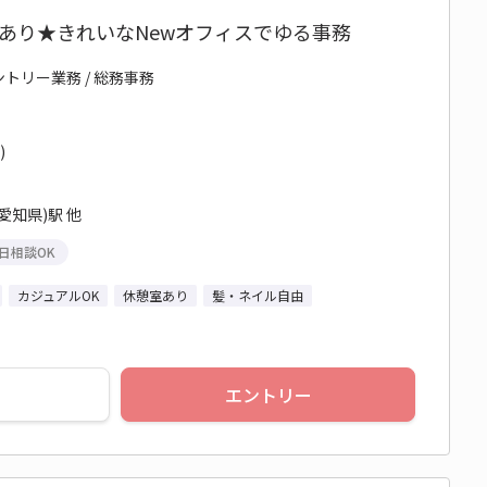
あり★きれいなNewオフィスでゆる事務
ントリー業務 / 総務事務
)
愛知県)駅 他
日相談OK
カジュアルOK
休憩室あり
髪・ネイル自由
エントリー