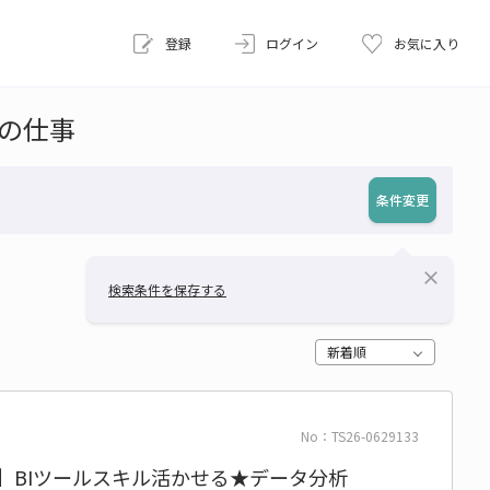
登録
ログイン
お気に入り
務の仕事
条件変更
close
検索条件を保存する
新着順
No：TS26-0629133
円】BIツールスキル活かせる★データ分析