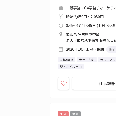
一般事務・OA事務 / マーケテ
時給 2,050円～2,050円
8:45～17:45 週5日 (土日祝休み
愛知県 名古屋市中区
名古屋市営地下鉄東山線 伏見(
2026年10月上旬～長期
開始
未経験OK
大手・有名
カジュアル
髪・ネイル自由
仕事詳細
NEW
派遣