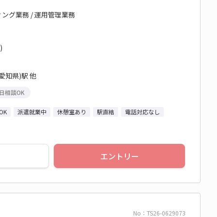
ィング業務 / 運用管理業務
)
愛知県)駅 他
日相談OK
OK
派遣就業中
休憩室あり
駅直結
電話対応なし
エントリー
No：TS26-0629073