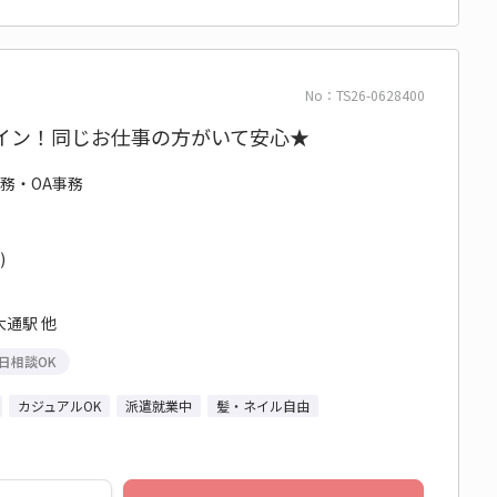
No：TS26-0628400
メイン！同じお仕事の方がいて安心★
事務・OA事務
)
通駅 他
日相談OK
カジュアルOK
派遣就業中
髪・ネイル自由