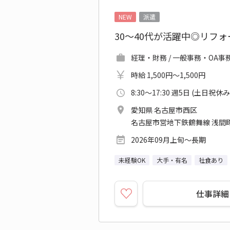
NEW
派遣
30～40代が活躍中◎リフ
経理・財務 / 一般事務・OA事
時給 1,500円～1,500円
8:30～17:30 週5日 (土日祝休み
愛知県 名古屋市西区
名古屋市営地下鉄鶴舞線 浅間町
2026年09月上旬～長期
未経験OK
大手・有名
社食あり
仕事詳細