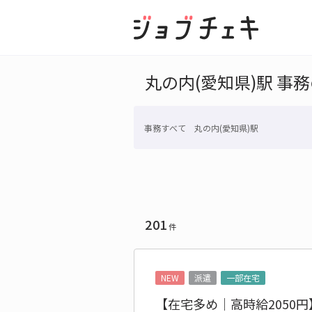
丸の内(愛知県)駅 事
事務すべて 丸の内(愛知県)駅
201
件
NEW
派遣
一部在宅
【在宅多め｜高時給2050