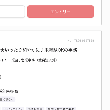
エントリー
No：TS26-0627899
り★ゆったり和やかに♪未経験OKの事務
ントリー業務 / 営業事務（受発注以外）
)
愛知県)駅 他
日相談OK
カジュアルOK
派遣就業中
新卒・第二新卒歓迎