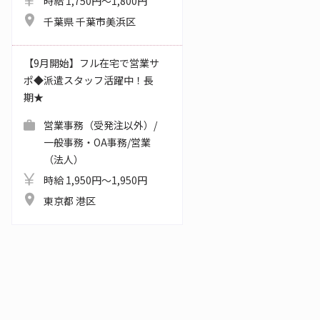
時給 1,750円～1,800円
千葉県 千葉市美浜区
【9月開始】フル在宅で営業サ
ポ◆派遣スタッフ活躍中！長
期★
営業事務（受発注以外）/
一般事務・OA事務/営業
（法人）
時給 1,950円～1,950円
東京都 港区