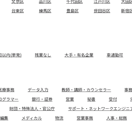
文京区
品川区
千代田区
江戸川区
大田
台東区
練馬区
豊島区
世田谷区
新宿
日以内(単発)
残業なし
大手・有名企業
車通勤可
医療事務
データ入力
教師・講師・カウンセラー
事
ログラマー
銀行・証券
営業
秘書
受付
財団・特殊法人・官公庁
サポート・ネットワークエンジニ
編集
メディカル
物流
営業事務
人事・総務