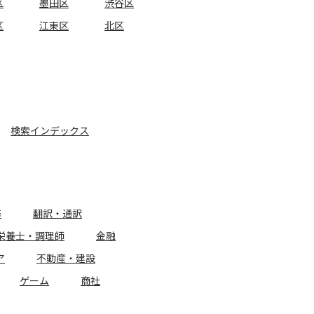
区
墨田区
渋谷区
区
江東区
北区
検索インデックス
務
翻訳・通訳
栄養士・調理師
金融
ア
不動産・建設
ゲーム
商社