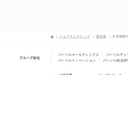
ジョブチェキトップ
愛知県
本長篠駅
パーソルホールディングス
パーソルテン
グループ会社
パーソルイノベーション
パーソル総合研
人材派遣
テンプスタッフ
転職・就職
doda
エグゼク
個人向けサービス
その他
lotsful
シェア
その他
パーソルのRPA
法人向けサービス
Remote Tasker