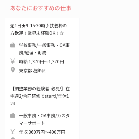
あなたにおすすめの仕事
週1日★9-15:30時♪扶養枠の
方歓迎！業界未経験OK！☆
学校事務/一般事務・OA事
務/経理・財務
時給 1,370円～1,370円
東京都 葛飾区
【調整業務の経験者-必見!】在
宅週2/合同研修でstart!/年休1
23
一般事務・OA事務/カスタ
マーサポート
年収 360万円～400万円