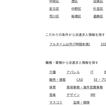
中央区
港区
目黒区
足立区
中野区
杉並区
荒川区
板橋区
葛飾区
こだわりの条件から派遣求人情報を探す
フルタイム以外(7時間未満)
10
職種・業種から派遣求人情報を探す
介護
アパレル
IT
販売・接客
CAD
SE・プ
保育
貿易事務・海外営業事務
音楽
デザイン
MR
マスコミ
生保・損保