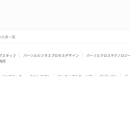
の仕事一覧
プスタッフ
パーソルビジネスプロセスデザイン
パーソルクロステクノロジ
究所
ジョブチェキ
ファンタブル
フレキシブルキャリア
Chall-edge
パ
ティブエージェント
BRS
ミイダス
dodaチャレンジ
doda X
フル
ミラトレ
Neuro Dive
HiPro
ワークスイッチコンサルティング
HITO-Manager
MITERAS
ポスタス
StepBase