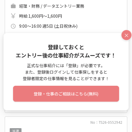
経理・財務 / データエントリー業務
時給 1,600円～1,600円
9:00～16:00 週5日 (土日祝休み)
×
愛知県 犬山市
名鉄小牧線 楽田駅 他
登録しておくと
2026年08月下旬～長期
エントリー後の仕事紹介がスムーズです！
未経験OK
大手・有名
カジュアルOK
正式な仕事紹介には「登録」が必要です。
また、登録後ログインして仕事探しをすると
新卒・第二新卒歓迎
社食あり
休憩室あり
登録者限定の仕事情報を見ることができます！
髪・ネイル自由
事務はじめてOK
登録・仕事のご相談はこちら(無料)
仕事詳細
エントリー
No：TS26-0552942
派遣