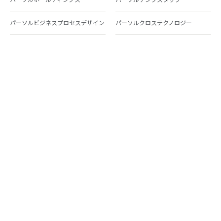
パーソルビジネスプロセスデザイン
パーソルクロステクノロジー
パーソルキャリア
パーソルイノベーション
パーソル総合研究所
グループ会社一覧
個人向けサービス
人材派遣
テンプスタッフ
ジョブチェキ
ファンタブル
フレキシブルキャリア
Chall-edge
パーソルクロステクノロジー
転職・就職