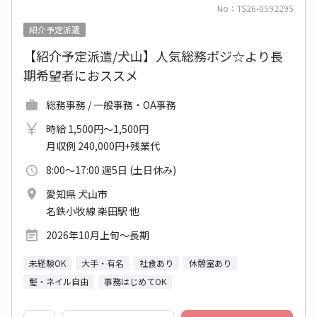
No：TS26-0592295
紹介予定派遣
【紹介予定派遣/犬山】人気総務ポジ☆より長
期希望者におススメ
総務事務 / 一般事務・OA事務
時給 1,500円～1,500円
月収例 240,000円+残業代
8:00～17:00 週5日 (土日休み)
愛知県 犬山市
名鉄小牧線 楽田駅 他
2026年10月上旬～長期
未経験OK
大手・有名
社食あり
休憩室あり
髪・ネイル自由
事務はじめてOK