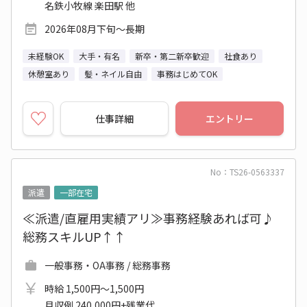
名鉄小牧線 楽田駅 他
2026年08月下旬～長期
未経験OK
大手・有名
新卒・第二新卒歓迎
社食あり
休憩室あり
髪・ネイル自由
事務はじめてOK
仕事詳細
エントリー
No：TS26-0563337
派遣
一部在宅
≪派遣/直雇用実績アリ≫事務経験あれば可♪
総務スキルUP↑↑
一般事務・OA事務 / 総務事務
時給 1,500円～1,500円
月収例 240,000円+残業代