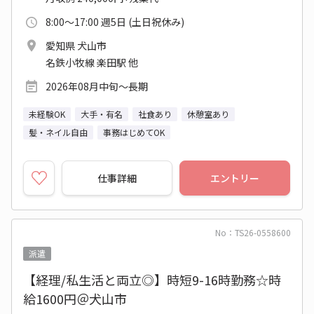
8:00～17:00 週5日 (土日祝休み)
愛知県 犬山市
名鉄小牧線 楽田駅 他
2026年08月中旬～長期
未経験OK
大手・有名
社食あり
休憩室あり
髪・ネイル自由
事務はじめてOK
仕事詳細
エントリー
No：TS26-0558600
派遣
【経理/私生活と両立◎】時短9-16時勤務☆時
給1600円＠犬山市