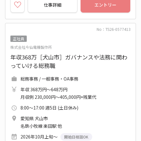
仕事詳細
エントリー
No：TS26-0577413
正社員
株式会社今仙電機製作所
年収368万［犬山市］ガバナンスや法務に関わ
っていける総務職
総務事務 / 一般事務・OA事務
年収 368万円～648万円
月収例 230,000円～405,000円+残業代
8:00～17:00 週5日 (土日休み)
愛知県 犬山市
名鉄小牧線 楽田駅 他
2026年10月上旬～
開始日相談OK