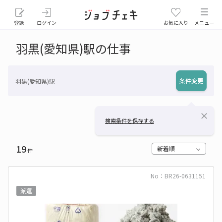
登録
ログイン
お気に入り
メニュー
羽黒(愛知県)駅の仕事
条件変更
羽黒(愛知県)駅
close
検索条件を保存する
19
新着順
件
No：BR26-0631151
派遣