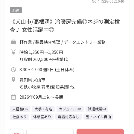
No：TS26-0621040
派遣
《犬山市/高根洞》冷暖房完備◎ネジの測定検
査♪ 女性活躍中◎
軽作業 / 製品検査修理 / データエントリー業務
時給 1,350円～1,350円
月収例 202,500円+残業代
8:30～17:00 週5日 (土日休み)
愛知県 犬山市
名鉄小牧線 羽黒(愛知県)駅 他
2026年09月上旬～長期
未経験OK
大手・有名
カジュアルOK
派遣就業中
社食あり
休憩室あり
電話対応なし
髪・ネイル自由