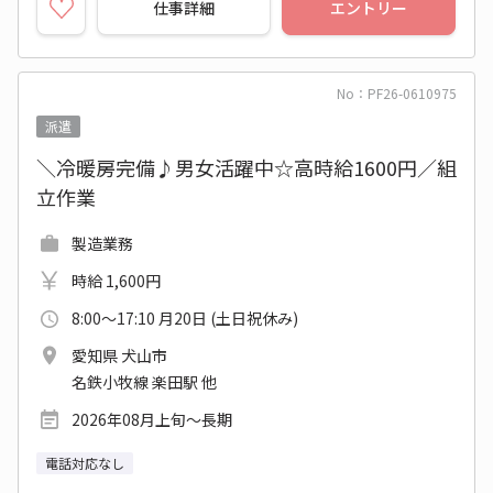
仕事詳細
エントリー
No：PF26-0610975
派遣
＼冷暖房完備♪男女活躍中☆高時給1600円／組
立作業
製造業務
時給 1,600円
8:00～17:10 月20日 (土日祝休み)
愛知県 犬山市
名鉄小牧線 楽田駅 他
2026年08月上旬～長期
電話対応なし