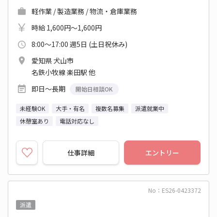
軽作業 / 製造業務 / 物流・倉庫業務
時給 1,600円～1,600円
8:00～17:00 週5日 (土日祝休み)
愛知県 犬山市
名鉄小牧線 楽田駅 他
即日～長期
開始日相談OK
未経験OK
大手・有名
複数名募集
派遣就業中
休憩室あり
電話対応なし
仕事詳細
エントリー
No：ES26-0423372
派遣