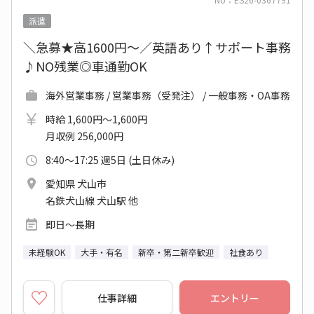
派遣
＼急募★高1600円～／英語あり↑サポート事務
♪NO残業◎車通勤OK
海外営業事務 / 営業事務（受発注） / 一般事務・OA事務
時給 1,600円～1,600円
月収例 256,000円
8:40～17:25 週5日 (土日休み)
愛知県 犬山市
名鉄犬山線 犬山駅 他
即日～長期
未経験OK
大手・有名
新卒・第二新卒歓迎
社食あり
仕事詳細
エントリー