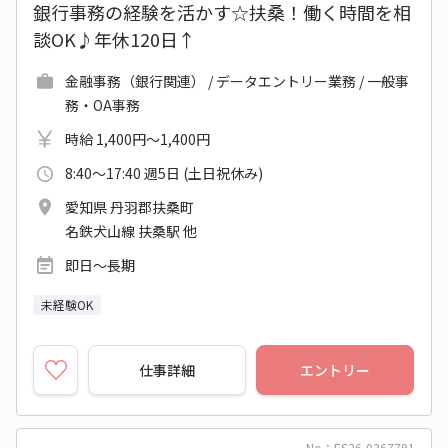
銀行事務の経験を活かす☆扶桑！働く時間を相
談OK♪年休120日↑
金融事務（銀行関連） / データエントリー業務 / 一般事
務・OA事務
時給 1,400円～1,400円
8:40～17:40 週5日 (土日祝休み)
愛知県 丹羽郡扶桑町
名鉄犬山線 扶桑駅 他
即日～長期
未経験OK
仕事詳細
エントリー
No：ES26-0367791