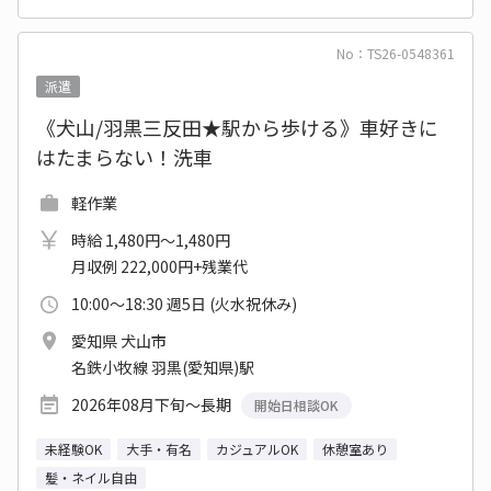
No：TS26-0548361
派遣
《犬山/羽黒三反田★駅から歩ける》車好きに
はたまらない！洗車
軽作業
時給 1,480円～1,480円
月収例 222,000円+残業代
10:00～18:30 週5日 (火水祝休み)
愛知県 犬山市
名鉄小牧線 羽黒(愛知県)駅
2026年08月下旬～長期
開始日相談OK
未経験OK
大手・有名
カジュアルOK
休憩室あり
髪・ネイル自由