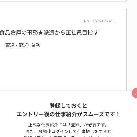
No：TS26-0624111
♪食品倉庫の事務★派遣から正社員目指す
リー（配達・配送）業務
日相談OK
登録しておくと
エントリー後の仕事紹介がスムーズです！
OK
休憩室あり
髪・ネイル自由
事務はじめてOK
正式な仕事紹介には「登録」が必要です。
また、登録後ログインして仕事探しをすると
エントリー