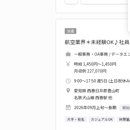
派遣
航空業界＊未経験OK♪社
一般事務・OA事務 / データ
時給 1,450円～1,450円
月収例 227,070円
9:00～17:50 週5日 (土日祝休み
愛知県 西春日井郡豊山町
名鉄犬山線 西春駅 他
2026年09月上旬～長期
開始
大手・有名
カジュアルOK
休憩室