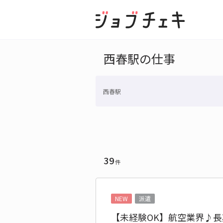
西春駅の仕事
西春駅
39
件
NEW
派遣
【未経験OK】航空業界♪