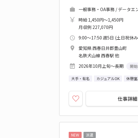
一般事務・OA事務 / データ
時給 1,450円～1,450円
月収例 227,070円
9:00～17:50 週5日 (土日祝休み
愛知県 西春日井郡豊山町
名鉄犬山線 西春駅 他
2026年10月上旬～長期
開始
大手・有名
カジュアルOK
休憩室
仕事詳細
NEW
派遣