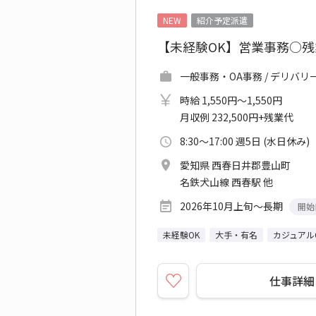
NEW
紹介予定派遣
【未経験OK】営業事務○
一般事務・OA事務 / デリバ
時給 1,550円～1,550円
月収例 232,500円+残業代
8:30～17:00 週5日 (水日休み)
愛知県 西春日井郡豊山町
名鉄犬山線 西春駅 他
2026年10月上旬～長期
開始
未経験OK
大手・有名
カジュアル
仕事詳細