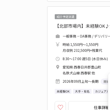
紹介予定派遣
【北部市場内】未経験OK
一般事務・OA事務 / デリバ
時給 1,550円～1,550円
月収例 232,500円+残業代
8:30～17:00 週5日 (水日休み)
愛知県 西春日井郡豊山町
名鉄犬山線 西春駅 他
2026年09月上旬～長期
開始
未経験OK
大手・有名
カジュアル
仕事詳細