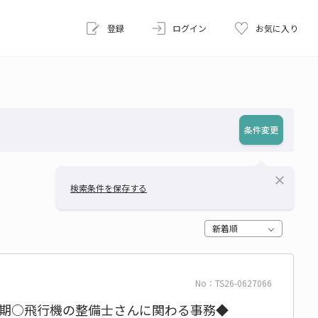
登録
ログイン
お気に入り
条件変更
close
検索条件を保存する
新着順
No：TS26-0627066
長期○飛行機の整備士さんに関わる事務◆