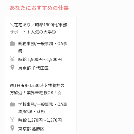
あなたにおすすめの仕事
＼在宅あり／時給1900円/事務
サポート！人気の大手◎
総務事務/一般事務・OA事
務
時給 1,900円～1,900円
東京都 千代田区
週1日★9-15:30時♪扶養枠の
方歓迎！業界未経験OK！☆
学校事務/一般事務・OA事
務/経理・財務
時給 1,370円～1,370円
東京都 葛飾区