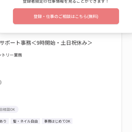
登録者限定の仕事情報を見ることができます！
登録・仕事のご相談はこちら(無料)
No：TS26-0623434
員サポート事務＜9時開始・土日祝休み＞
エントリー業務
)
日相談OK
あり
髪・ネイル自由
事務はじめてOK