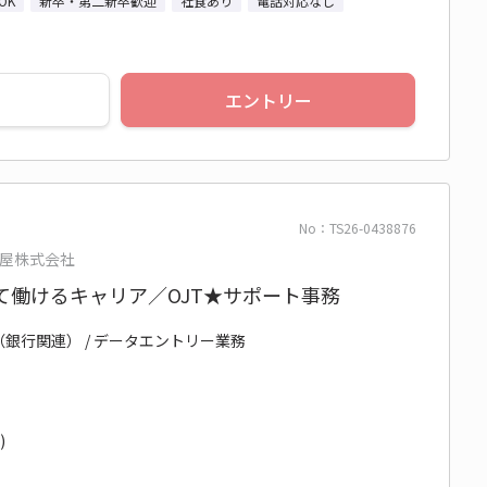
OK
新卒・第二新卒歓迎
社食あり
電話対応なし
エントリー
No：TS26-0438876
屋株式会社
て働けるキャリア／OJT★サポート事務
（銀行関連） / データエントリー業務
)