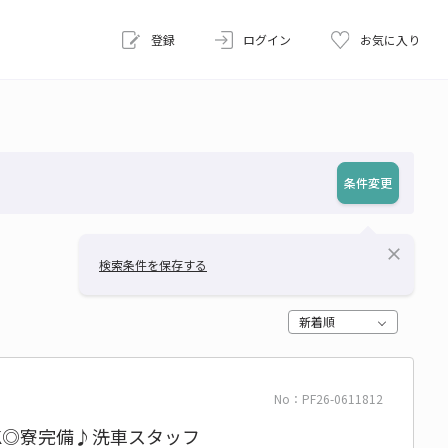
登録
ログイン
お気に入り
条件変更
close
検索条件を保存する
新着順
No：PF26-0611812
OK◎寮完備♪洗車スタッフ