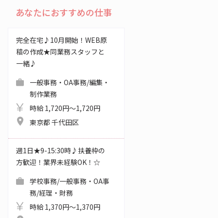
あなたにおすすめの仕事
完全在宅♪10月開始！WEB原
稿の作成★同業務スタッフと
一緒♪
一般事務・OA事務/編集・
制作業務
時給 1,720円～1,720円
東京都 千代田区
週1日★9-15:30時♪扶養枠の
方歓迎！業界未経験OK！☆
学校事務/一般事務・OA事
務/経理・財務
時給 1,370円～1,370円