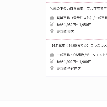
＼縁の下の力持ち募集／フル在宅で営
営業事務（受発注以外）/一般事務
時給 1,950円～1,950円
東京都 港区
【4名募集×16:00まで☆】こつこ
一般事務・OA事務/データエント
時給 1,900円～1,900円
東京都 千代田区