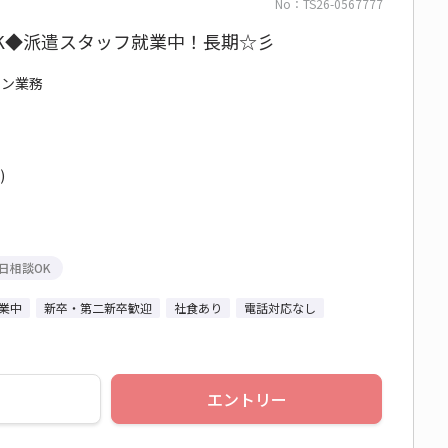
No：TS26-0567777
K◆派遣スタッフ就業中！長期☆彡
イン業務
)
日相談OK
業中
新卒・第二新卒歓迎
社食あり
電話対応なし
エントリー