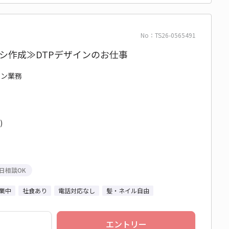
No：TS26-0565491
シ作成≫DTPデザインのお仕事
イン業務
)
日相談OK
業中
社食あり
電話対応なし
髪・ネイル自由
エントリー