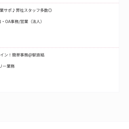
業サポ♪弊社スタッフ多数◎
・OA事務/営業（法人）
つメイン！簡単事務@駅直結
リー業務