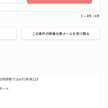
1～
4
件
/
4
件
この条件の新着仕事メールを受け取る
研修でstart!/年休123
ポート