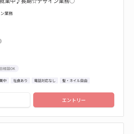
フ就業中♪長期☆デザイン業務○
イン業務
)
日相談OK
業中
社食あり
電話対応なし
髪・ネイル自由
エントリー