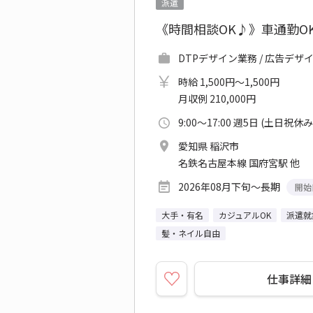
派遣
《時間相談OK♪》車通勤O
DTPデザイン業務 / 広告デザ
時給 1,500円～1,500円
月収例 210,000円
9:00～17:00 週5日 (土日祝休み
愛知県 稲沢市
名鉄名古屋本線 国府宮駅 他
2026年08月下旬～長期
開始
大手・有名
カジュアルOK
派遣就
髪・ネイル自由
仕事詳細