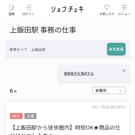
登録
ログイン
お気に入り
メニュー
上飯田駅 事務の仕事
条件変更
事務すべて 上飯田駅
close
検索条件を保存する
6
新着順
件
No：TS26-0627873
NEW
派遣
【上飯田駅から徒歩圏内】時短OK★商品の仕