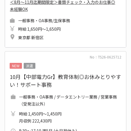
＜8月～11月迄期間限定＞書類チェック・入力のお仕事◎
未経験OK
一般事務・OA事務/生保事務
時給 1,650円～1,650円
東京都 新宿区
No：TS26-0625712
NEW
派遣
10月【中部電力Gr】教育体制◎お休みとりやす
い！サポート事務
一般事務・OA事務 / データエントリー業務 / 営業事務
（受発注以外）
時給 1,450円～1,450円
月収例 222,430円
8:30～17:10 週5日 (土日祝休み)