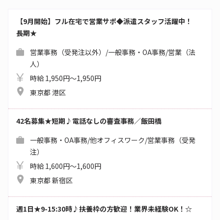
【9月開始】フル在宅で営業サポ◆派遣スタッフ活躍中！
長期★
営業事務（受発注以外）/一般事務・OA事務/営業（法
人）
時給 1,950円～1,950円
東京都 港区
42名募集★短期♪電話なしの審査事務／飯田橋
一般事務・OA事務/他オフィスワーク/営業事務（受発
注）
時給 1,600円～1,600円
東京都 新宿区
週1日★9-15:30時♪扶養枠の方歓迎！業界未経験OK！☆