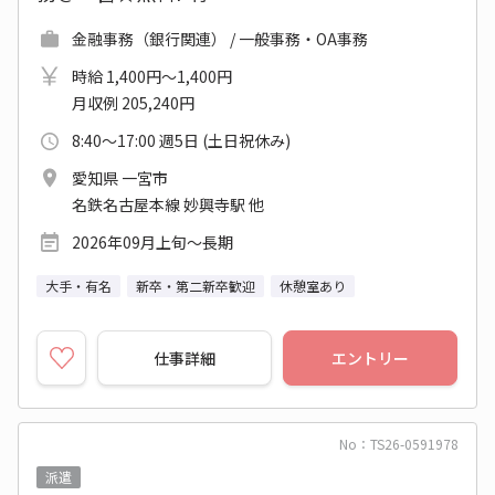
金融事務（銀行関連） / 一般事務・OA事務
時給 1,400円～1,400円
月収例 205,240円
8:40～17:00 週5日 (土日祝休み)
愛知県 一宮市
名鉄名古屋本線 妙興寺駅 他
2026年09月上旬～長期
大手・有名
新卒・第二新卒歓迎
休憩室あり
仕事詳細
エントリー
No：TS26-0591978
派遣