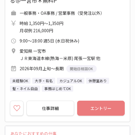
る＠一宮市＊無料P
一般事務・OA事務 / 営業事務（受発注以外）
時給 1,350円～1,350円
月収例 216,000円
9:00～18:00 週5日 (水日祝休み)
愛知県 一宮市
ＪＲ東海道本線(熱海－米原) 尾張一宮駅 他
2026年09月上旬～長期
開始日相談OK
未経験OK
大手・有名
カジュアルOK
休憩室あり
髪・ネイル自由
事務はじめてOK
仕事詳細
エントリー
あなたにおすすめの仕事