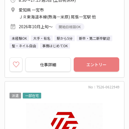
愛知県 一宮市
ＪＲ東海道本線(熱海－米原) 尾張一宮駅 他
2026年10月上旬～
開始日相談OK
未経験OK
大手・有名
駅から5分
新卒・第二新卒歓迎
髪・ネイル自由
事務はじめてOK
仕事詳細
エントリー
No：TS26-0622949
派遣
一部在宅