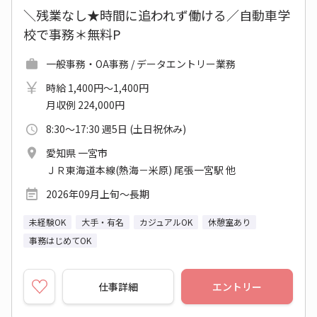
＼残業なし★時間に追われず働ける／自動車学
校で事務＊無料P
一般事務・OA事務 / データエントリー業務
時給 1,400円～1,400円
月収例 224,000円
8:30～17:30 週5日 (土日祝休み)
愛知県 一宮市
ＪＲ東海道本線(熱海－米原) 尾張一宮駅 他
2026年09月上旬～長期
未経験OK
大手・有名
カジュアルOK
休憩室あり
事務はじめてOK
仕事詳細
エントリー