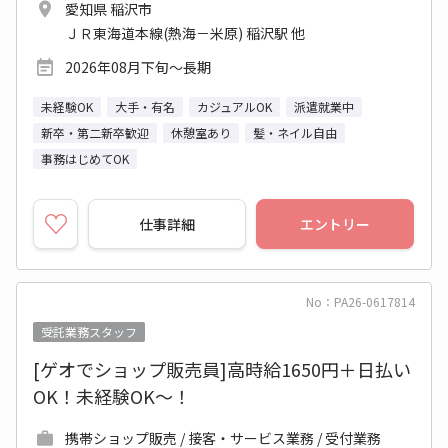
愛知県 稲沢市
ＪＲ東海道本線(熱海－米原) 稲沢駅 他
2026年08月下旬～長期
未経験OK
大手・有名
カジュアルOK
派遣就業中
新卒・第二新卒歓迎
休憩室あり
髪・ネイル自由
事務はじめてOK
仕事詳細
エントリー
No：PA26-0617814
受託業務スタッフ
[ゲオでショップ販売員]高時給1650円＋日払い
OK！未経験OK～！
携帯ショップ販売 / 接客・サービス業務 / 受付業務