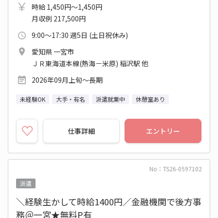
時給 1,450円～1,450円
月収例 217,500円
9:00～17:30 週5日 (土日祝休み)
愛知県 一宮市
ＪＲ東海道本線(熱海－米原) 稲沢駅 他
2026年09月上旬～長期
未経験OK
大手・有名
派遣就業中
休憩室あり
仕事詳細
エントリー
No：TS26-0597102
派遣
＼経験生かして時給1400円／金融機関で後方事
務＠一宮★無料P有