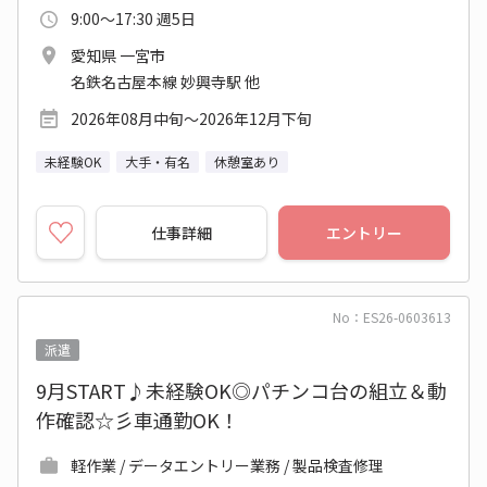
9:00～17:30 週5日
愛知県 一宮市
名鉄名古屋本線 妙興寺駅 他
2026年08月中旬～2026年12月下旬
未経験OK
大手・有名
休憩室あり
仕事詳細
エントリー
No：ES26-0603613
派遣
9月START♪未経験OK◎パチンコ台の組立＆動
作確認☆彡車通勤OK！
軽作業 / データエントリー業務 / 製品検査修理