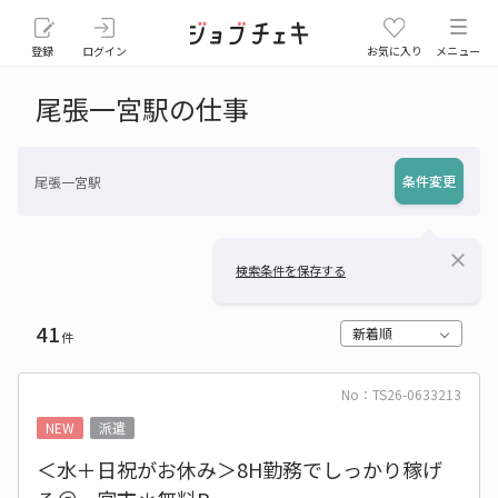
登録
ログイン
お気に入り
メニュー
尾張一宮駅の仕事
条件変更
尾張一宮駅
close
検索条件を保存する
41
新着順
件
No：TS26-0633213
NEW
派遣
＜水＋日祝がお休み＞8H勤務でしっかり稼げ