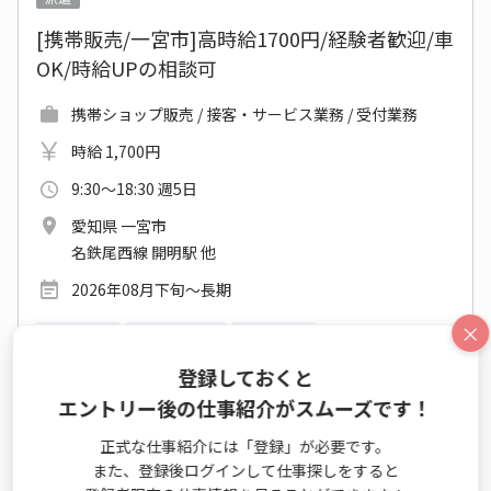
[携帯販売/一宮市]高時給1700円/経験者歓迎/車
OK/時給UPの相談可
携帯ショップ販売 / 接客・サービス業務 / 受付業務
時給 1,700円
9:30～18:30 週5日
愛知県 一宮市
名鉄尾西線 開明駅 他
2026年08月下旬～長期
×
大手・有名
カジュアルOK
派遣就業中
新卒・第二新卒歓迎
休憩室あり
事務はじめてOK
登録しておくと
エントリー後の仕事紹介がスムーズです！
仕事詳細
エントリー
正式な仕事紹介には「登録」が必要です。
また、登録後ログインして仕事探しをすると