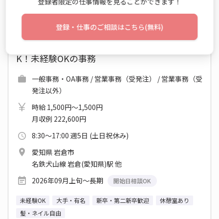
登録者限定の仕事情報を見ることができます！
No：TS26-0607666
登録・仕事のご相談はこちら(無料)
派遣
【岩倉｜正社員登用制度あり】9:00～16:30もO
K！未経験OKの事務
一般事務・OA事務 / 営業事務（受発注） / 営業事務（受
発注以外）
時給 1,500円～1,500円
月収例 222,600円
8:30～17:00 週5日 (土日祝休み)
愛知県 岩倉市
名鉄犬山線 岩倉(愛知県)駅 他
2026年09月上旬～長期
開始日相談OK
未経験OK
大手・有名
新卒・第二新卒歓迎
休憩室あり
髪・ネイル自由