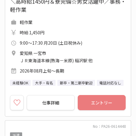
＼高時給1450円＆寮完備☆男女活躍中／事務・
軽作業
軽作業
時給 1,450円
9:00～17:30 月20日 (土日祝休み)
愛知県 一宮市
ＪＲ東海道本線(熱海－米原) 稲沢駅 他
2026年08月上旬～長期
未経験OK
大手・有名
新卒・第二新卒歓迎
電話対応なし
仕事詳細
エントリー
No：PA26-0614448
派遣