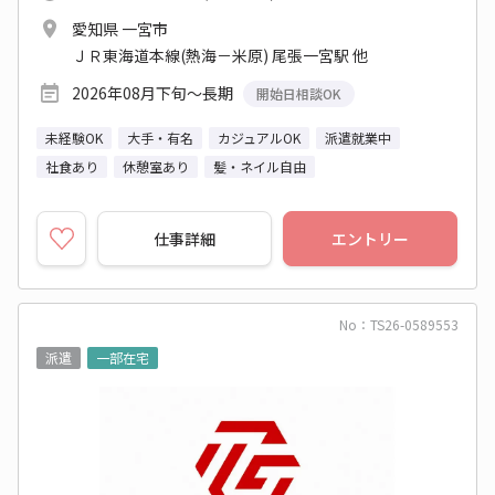
愛知県 一宮市
ＪＲ東海道本線(熱海－米原) 尾張一宮駅 他
2026年08月下旬～長期
開始日相談OK
未経験OK
大手・有名
カジュアルOK
派遣就業中
社食あり
休憩室あり
髪・ネイル自由
仕事詳細
エントリー
No：TS26-0589553
派遣
一部在宅