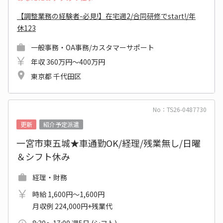
【調整業務の経験者-必見!】在宅週2/合同研修でstart!/年
休123
一般事務・OA事務/カスタマーサポート
年収 360万円～400万円
東京都 千代田区
No：TS26-0487730
更新
紹介予定派遣
一宮市東五城★車通勤OK/経理/残業無し/日曜
＆シフト休み
経理・財務
時給 1,600円～1,600円
月収例 224,000円+残業代