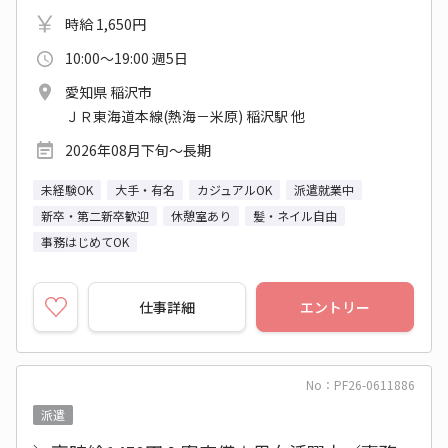
時給 1,650円
10:00～19:00 週5日
愛知県 稲沢市
ＪＲ東海道本線(熱海－米原) 稲沢駅 他
2026年08月下旬～長期
未経験OK
大手・有名
カジュアルOK
派遣就業中
新卒・第二新卒歓迎
休憩室あり
髪・ネイル自由
事務はじめてOK
仕事詳細
エントリー
No：PF26-0611886
派遣