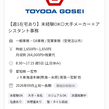
【週1在宅あり】未経験OK◎大手メーカー×ア
シスタント事務
一般事務・OA事務 / 営業事務（受発注以外）
時給 1,650円～1,650円
月収例 264,000円+残業代
8:30～17:15 週5日 (土日休み)
愛知県 一宮市
ＪＲ東海道本線(熱海－米原) 尾張一宮駅 他
2026年09月上旬～長期
開始日相談OK
未経験OK
大手・有名
カジュアルOK
派遣就業中
社食あり
休憩室あり
髪・ネイル自由