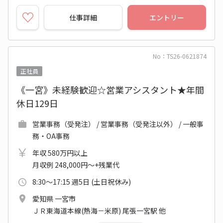
仕事詳細
エントリー
No：TS26-0621874
正社員
《一宮》未経験歓迎☆営業アシスタント★年間
休日129日
営業事務（受発注） / 営業事務（受発注以外） / 一般事
務・OA事務
年収 580万円以上
月収例 248,000円～+残業代
8:30～17:15 週5日 (土日祝休み)
愛知県 一宮市
ＪＲ東海道本線(熱海－米原) 尾張一宮駅 他