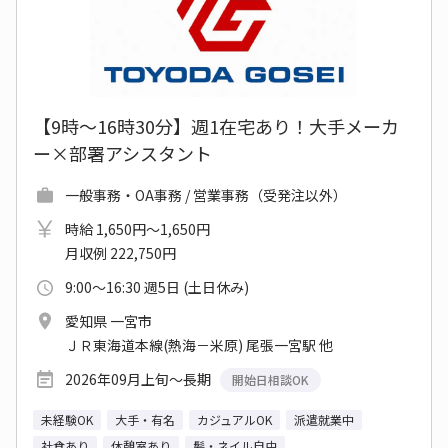
【9時～16時30分】週1在宅あり！大手メーカ
ー×部署アシスタント
一般事務・OA事務 / 営業事務（受発注以外）
時給 1,650円～1,650円
月収例 222,750円
9:00～16:30 週5日 (土日休み)
愛知県 一宮市
ＪＲ東海道本線(熱海－米原) 尾張一宮駅 他
2026年09月上旬～長期
開始日相談OK
未経験OK
大手・有名
カジュアルOK
派遣就業中
社食あり
休憩室あり
髪・ネイル自由