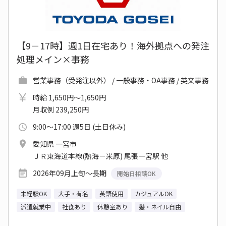
【9－17時】週1日在宅あり！海外拠点への発注
処理メイン×事務
営業事務（受発注以外） / 一般事務・OA事務 / 英文事務
時給 1,650円～1,650円
月収例 239,250円
9:00～17:00 週5日 (土日休み)
愛知県 一宮市
ＪＲ東海道本線(熱海－米原) 尾張一宮駅 他
2026年09月上旬～長期
開始日相談OK
未経験OK
大手・有名
英語使用
カジュアルOK
派遣就業中
社食あり
休憩室あり
髪・ネイル自由