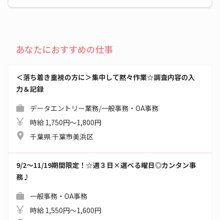
あなたにおすすめの仕事
＜落ち着き重視の方に＞集中して黙々作業☆調査内容の入
力＆記録
データエントリー業務/一般事務・OA事務
時給 1,750円～1,800円
千葉県 千葉市美浜区
9/2～11/19期間限定！☆週３日×選べる曜日◎カンタン事
務♪
一般事務・OA事務
時給 1,550円～1,600円