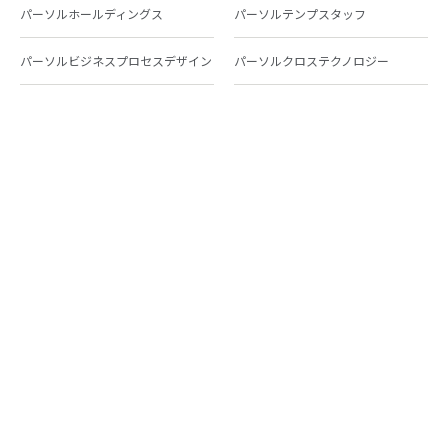
パーソルホールディングス
パーソルテンプスタッフ
パーソルビジネスプロセスデザイン
パーソルクロステクノロジー
パーソルキャリア
パーソルイノベーション
パーソル総合研究所
グループ会社一覧
個人向けサービス
人材派遣
テンプスタッフ
ジョブチェキ
ファンタブル
フレキシブルキャリア
Chall-edge
パーソルクロステクノロジー
転職・就職