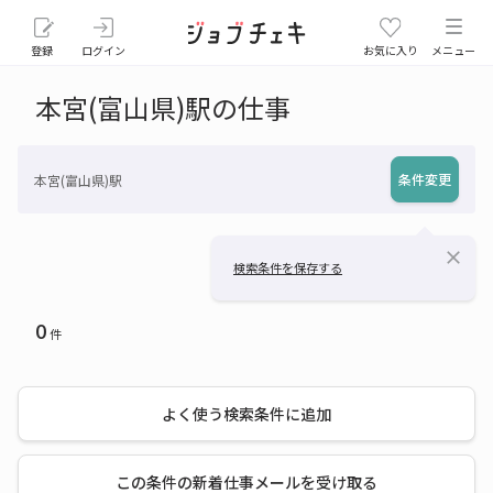
登録
ログイン
お気に入り
メニュー
本宮(富山県)駅の仕事
条件変更
本宮(富山県)駅
close
検索条件を保存する
0
件
よく使う検索条件に追加
この条件の新着仕事メールを受け取る