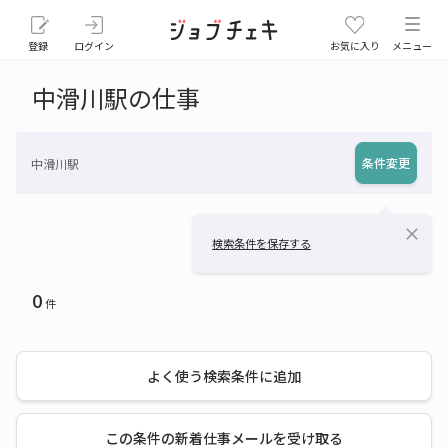
登録
ログイン
お気に入り
メニュー
中滑川駅の仕事
条件変更
中滑川駅
close
検索条件を保存する
0
件
よく使う検索条件に追加
この条件の新着仕事メールを受け取る