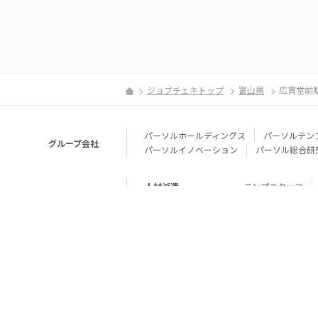
ジョブチェキトップ
富山県
広貫堂前
パーソルホールディングス
パーソルテン
グループ会社
パーソルイノベーション
パーソル総合研
人材派遣
テンプスタッフ
転職・就職
doda
エグゼク
個人向けサービス
その他
lotsful
シェア
その他
パーソルのRPA
法人向けサービス
Remote Tasker