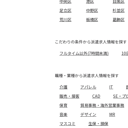
中央区
港区
目黒区
足立区
中野区
杉並区
荒川区
板橋区
葛飾区
こだわりの条件から派遣求人情報を探す
フルタイム以外(7時間未満)
10
職種・業種から派遣求人情報を探す
介護
アパレル
IT
販売・接客
CAD
SE・プ
保育
貿易事務・海外営業事務
音楽
デザイン
MR
マスコミ
生保・損保