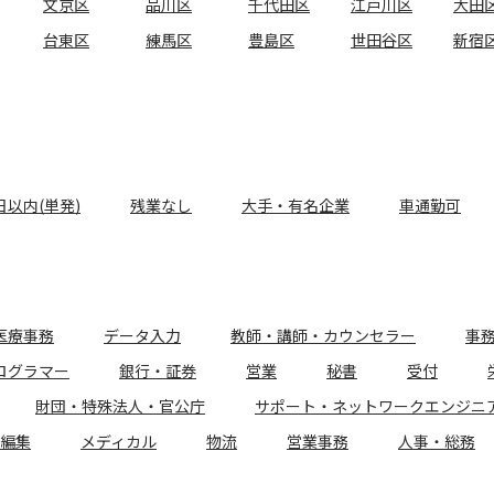
文京区
品川区
千代田区
江戸川区
大田
台東区
練馬区
豊島区
世田谷区
新宿
日以内(単発)
残業なし
大手・有名企業
車通勤可
医療事務
データ入力
教師・講師・カウンセラー
事
ログラマー
銀行・証券
営業
秘書
受付
財団・特殊法人・官公庁
サポート・ネットワークエンジニ
編集
メディカル
物流
営業事務
人事・総務