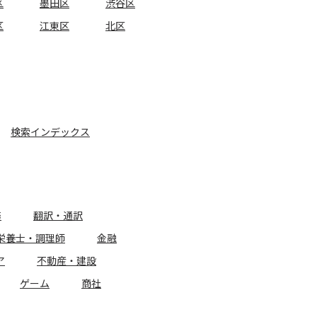
区
墨田区
渋谷区
区
江東区
北区
検索インデックス
務
翻訳・通訳
栄養士・調理師
金融
ア
不動産・建設
ゲーム
商社