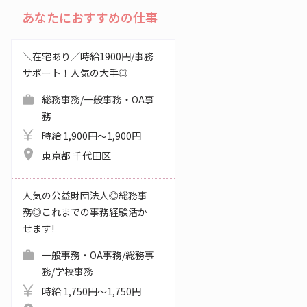
あなたにおすすめの仕事
＼在宅あり／時給1900円/事務
サポート！人気の大手◎
総務事務/一般事務・OA事
務
時給 1,900円～1,900円
東京都 千代田区
人気の公益財団法人◎総務事
務◎これまでの事務経験活か
せます!
一般事務・OA事務/総務事
務/学校事務
時給 1,750円～1,750円