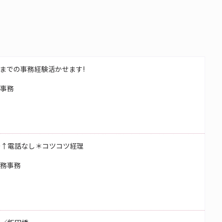
までの事務経験活かせます!
校事務
～↑電話なし＊コツコツ経理
総務事務