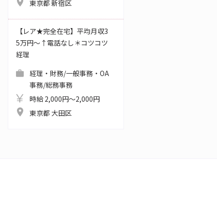
東京都 新宿区
【レア★完全在宅】平均月収3
5万円～↑電話なし＊コツコツ
経理
経理・財務/一般事務・OA
事務/総務事務
時給 2,000円～2,000円
東京都 大田区