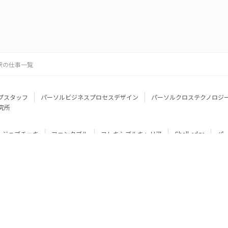
駅の仕事一覧
プスタッフ
パーソルビジネスプロセスデザイン
パーソルクロステクノロジ
究所
ジョブチェキ
ファンタブル
フレキシブルキャリア
Chall-edge
パ
ティブエージェント
BRS
ミイダス
dodaチャレンジ
doda X
フル
ミラトレ
Neuro Dive
HiPro
ワークスイッチコンサルティング
HITO-Manager
MITERAS
ポスタス
StepBase