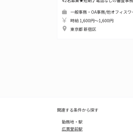
42名募集★短期♪電話なしの審査事
一般事務・OA事務/他オフィスワ
時給 1,600円～1,600円
東京都 新宿区
関連する条件から探す
勤務地・駅
広貫堂前駅