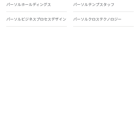
パーソルホールディングス
パーソルテンプスタッフ
パーソルビジネスプロセスデザイン
パーソルクロステクノロジー
パーソルキャリア
パーソルイノベーション
パーソル総合研究所
グループ会社一覧
個人向けサービス
人材派遣
テンプスタッフ
ジョブチェキ
ファンタブル
フレキシブルキャリア
Chall-edge
パーソルクロステクノロジー
転職・就職