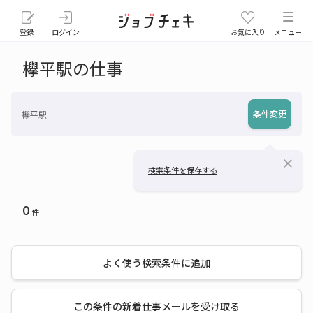
登録
ログイン
お気に入り
メニュー
欅平駅の仕事
条件変更
欅平駅
close
検索条件を保存する
0
件
よく使う検索条件に追加
この条件の新着仕事メールを受け取る